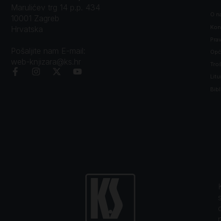
Marulićev trg 14 p.p. 434
O n
10001 Zagreb
Kon
Hrvatska
Prav
Pošaljite nam E-mail:
Opći
web-knjizara@ks.hr
Tro
Litu
Bibl