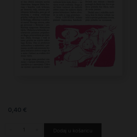
0,40
€
-
+
Dodaj u košaricu