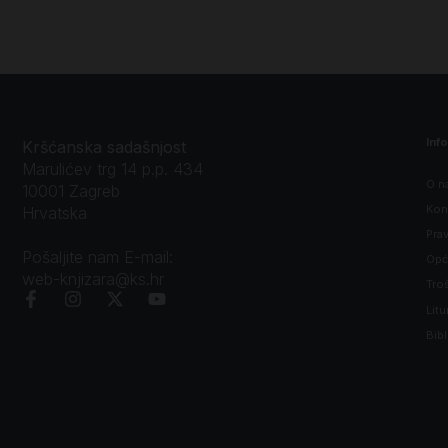
Inf
Kršćanska sadašnjost
Marulićev trg 14 p.p. 434
O n
10001 Zagreb
Kon
Hrvatska
Prav
Pošaljite nam E-mail:
Opći
web-knjizara@ks.hr
Tro
Litu
Bibl