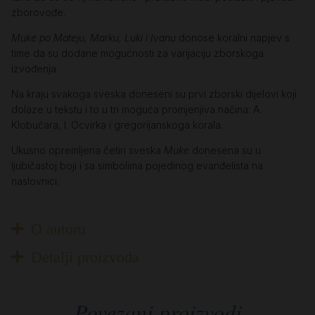
zborovođe.
Muke po Mateju, Marku, Luki i Ivanu
donose koralni napjev s
time da su dodane mogućnosti za varijaciju zborskoga
izvođenja.
Na kraju svakoga sveska doneseni su prvi zborski dijelovi koji
dolaze u tekstu i to u tri moguća promjenjiva načina: A.
Klobučara, I. Ocvirka i gregorijanskoga korala.
Ukusno opremljena četiri sveska
Muke
donesena su u
ljubičastoj boji i sa simbolima pojedinog evanđelista na
naslovnici.
O autoru
Detalji proizvoda
Povezani proizvodi