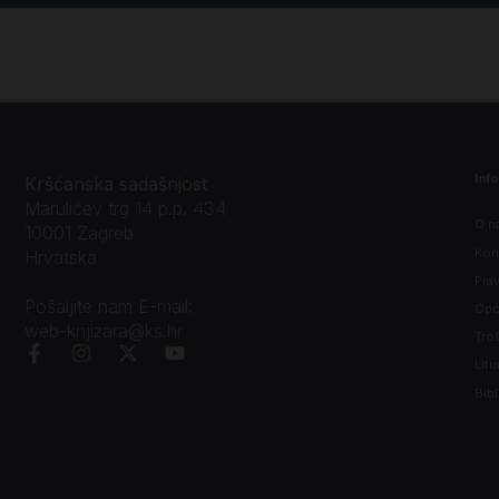
Inf
Kršćanska sadašnjost
Marulićev trg 14 p.p. 434
O n
10001 Zagreb
Kon
Hrvatska
Prav
Pošaljite nam E-mail:
Opći
web-knjizara@ks.hr
Tro
Litu
Bibl