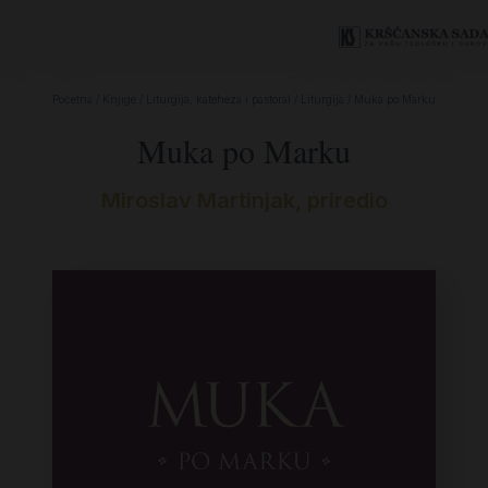
Početna
/
Knjige
/
Liturgija, kateheza i pastoral
/
Liturgija
/ Muka po Marku
Muka po Marku
Miroslav Martinjak, priredio