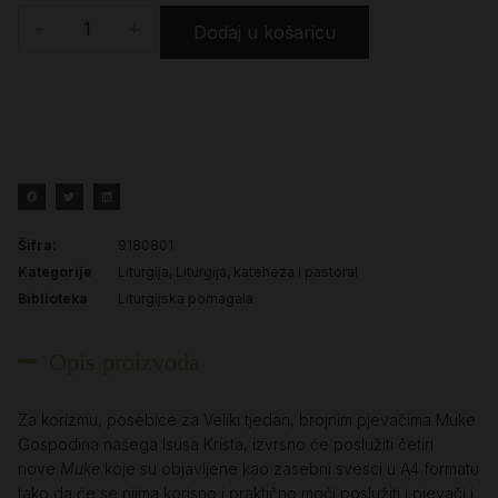
-
+
Dodaj u košaricu
Šifra:
9180801
Kategorije
Liturgija
,
Liturgija, kateheza i pastoral
Biblioteka
Liturgijska pomagala
Opis proizvoda
Za korizmu, posebice za Veliki tjedan, brojnim pjevačima Muke
Gospodina našega Isusa Krista, izvrsno će poslužiti četiri
nove
Muke
koje su objavljene kao zasebni svesci u A4 formatu
tako da će se njima korisno i praktično moći poslužiti i pjevači i