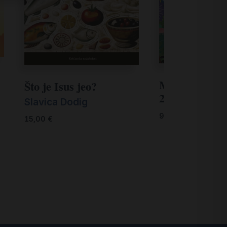
Moj osobni pl
Što je Isus jeo?
2024. godinu
Slavica Dodig
9,90
€
15,00
€