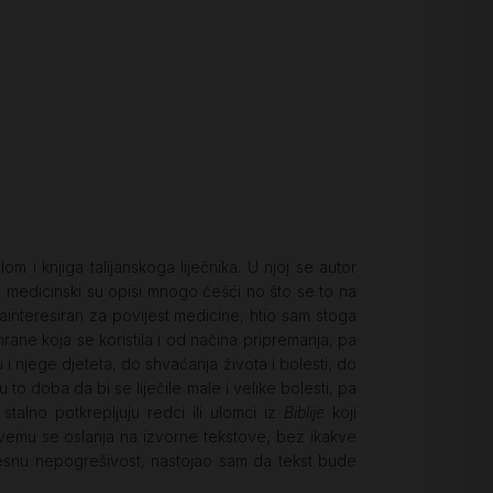
om i knjiga talijanskoga liječnika. U njoj se autor
, medicinski su opisi mnogo češći no što se to na
zainteresiran za povijest medicine, htio sam stoga
 hrane koja se koristila i od načina pripremanja, pa
 njege djeteta, do shvaćanja života i bolesti, do
to doba da bi se liječile male i velike bolesti, pa
talno potkrepljuju redci ili ulomci iz
Biblije
koji
svemu se oslanja na izvorne tekstove, bez ikakve
ijesnu nepogrešivost, nastojao sam da tekst bude