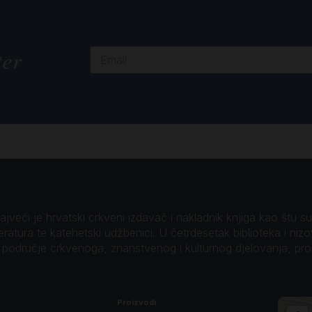
ter
veći je hrvatski crkveni izdavač i nakladnik knjiga kao štu su B
teratura te katehetski udžbenici. U četrdesetak biblioteka i niz
o područje crkvenoga, znanstvenog i kulturnog djelovanja, pr
Proizvodi