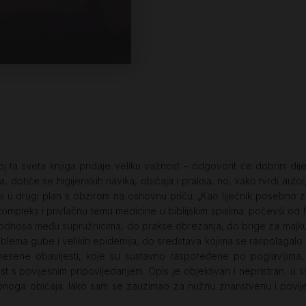
oj ta sveta knjiga pridaje veliku važnost – odgovorit će dobrim dijel
otiče se higijenskih navika, običaja i praksa, no, kako tvrdi autor
eni u drugi plan s obzirom na osnovnu priču. „Kao liječnik posebno 
aj kompleks i privlačnu temu medicine u biblijskim spisima: počevši od
odnosa među supružnicima, do prakse obrezanja, do brige za majku i
oblema gube i velikih epidemija, do sredstava kojima se raspolagalo u 
esene obavijesti, koje su sustavno raspoređene po poglavljima, s
t s povijesnim pripovijedanjem. Opis je objektivan i nepristran, u 
 ili onoga običaja. Iako sam se zauzimao za nužnu znanstvenu i pov
.