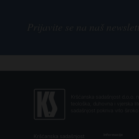
Prijavite se na naš newslet
Kršćanska sadašnjost d.o.o. naj
teološka, duhovna i vjerska li
sadašnjost pokriva vrlo širok
Informacije
Kršćanska sadašnjost