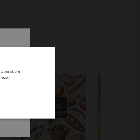
.
i prvi
e
a. Uporabom
inosti