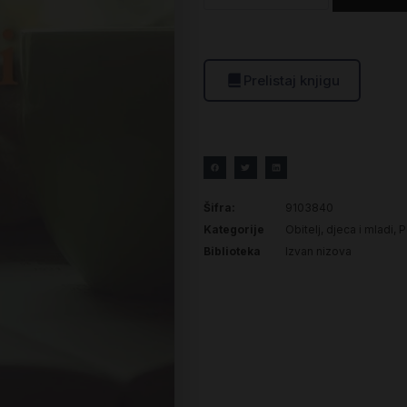
Prelistaj knjigu
Šifra:
9103840
Kategorije
Obitelj, djeca i mladi
,
P
Biblioteka
Izvan nizova