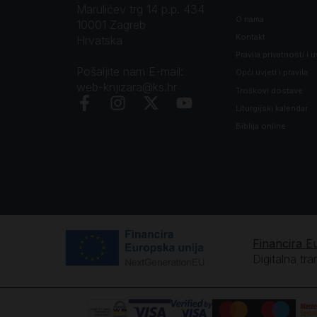
Marulićev trg 14 p.p. 434
O nama
10001 Zagreb
Kontakt
Hrvatska
Pravila privatnosti i u
Pošaljite nam E-mail:
Opći uvjeti i pravila
web-knjizara@ks.hr
Troškovi dostave
Liturgijski kalendar
Biblija online
Financira E
Digitalna tr