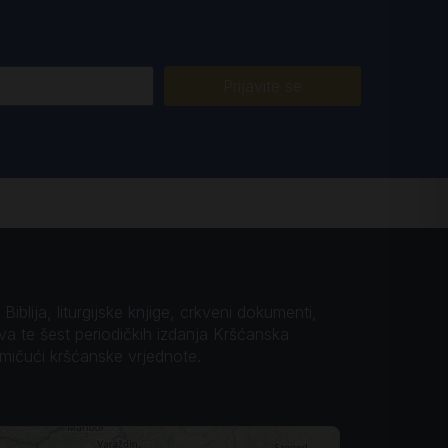
Prijavite se
iblija, liturgijske knjige, crkveni dokumenti,
ova te šest periodičkih izdanja Kršćanska
omičući kršćanske vrjednote.