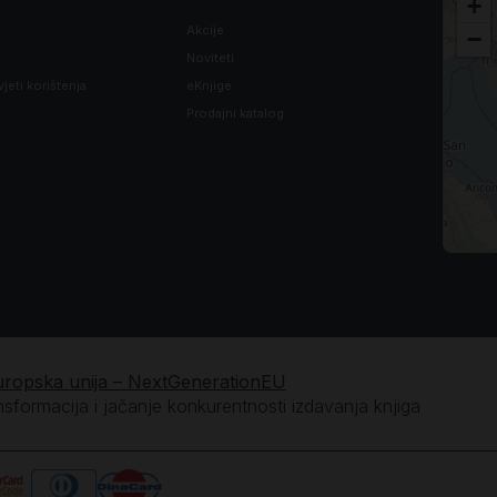
+
Akcije
−
Noviteti
vjeti korištenja
eKnjige
Prodajni katalog
uropska unija – NextGenerationEU
ansformacija i jačanje konkurentnosti izdavanja knjiga