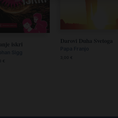
Darovi Duha Svetoga
anje iskri
Papa Franjo
phan Sigg
3,00
€
0
€