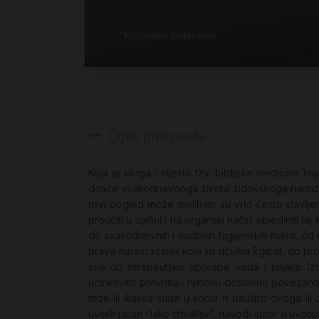
Opis proizvoda
Koja je uloga i mjesto tzv. biblijske medicine koj
dotiče svakodnevnoga života židovskoga naroda, d
prvi pogled može misliti jer su vrlo često stavlj
proučiti u cjelini i na organski način objediniti t
do svakodnevnih i osobnih higijenskih mjera, od 
prave naravi »zala« koja su ucvilila Egipat, do pr
sve do terapeutske uporabe voda i biljaka. Izn
učinkovito potvrđuju njihovu doslovnu povezanos
teze ili ikakva suda u korist ili nauštrb ovoga
uvijek jasan i lako shvatljiv“, navodi autor u
uvodu