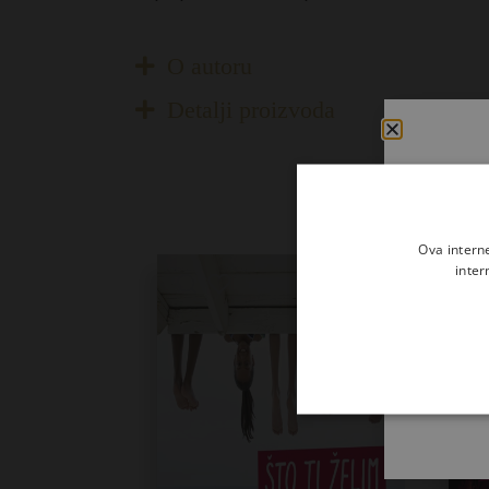
O autoru
Detalji proizvoda
Ova intern
inter