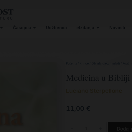
Časopisi
Udžbenici
eIzdanja
Novosti
Početna
/
Knjige
/
Obitelj, djeca i mladi
/
Poučno
Medicina u Bibliji
Luciano Sterpellone
11,00
€
-
+
Dodaj 