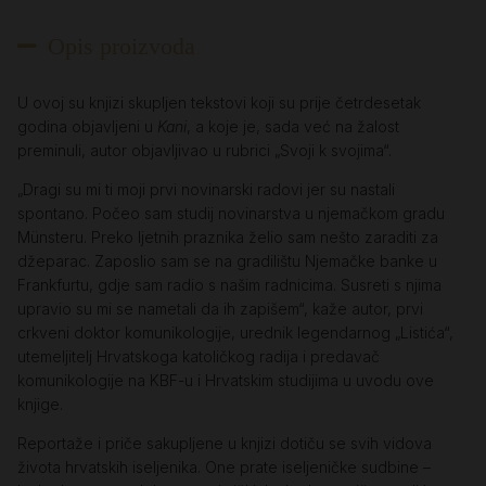
Opis proizvoda
U ovoj su knjizi skupljen tekstovi koji su prije četrdesetak
godina objavljeni u
Kani
, a koje je, sada već na žalost
preminuli, autor objavljivao u rubrici „Svoji k svojima“.
„Dragi su mi ti moji prvi novinarski radovi jer su nastali
spontano. Počeo sam studij novinarstva u njemačkom gradu
Münsteru. Preko ljetnih praznika želio sam nešto zaraditi za
džeparac. Zaposlio sam se na gradilištu Njemačke banke u
Frankfurtu, gdje sam radio s našim radnicima. Susreti s njima
upravio su mi se nametali da ih zapišem“, kaže autor, prvi
crkveni doktor komunikologije, urednik legendarnog „Listića“,
utemeljitelj Hrvatskoga katoličkog radija i predavač
komunikologije na KBF-u i Hrvatskim studijima u uvodu ove
knjige.
Reportaže i priče sakupljene u knjizi dotiču se svih vidova
života hrvatskih iseljenika. One prate iseljeničke sudbine –