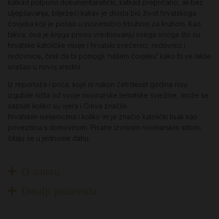
katkad potpuno dokumentaristički, katkad prepričano, ali bez
uljepšavanja, bilježeći kakav je doista bio život hrvatskoga
čovjeka koji je pošao u inozemstvo trbuhom za kruhom. Kao
takva, ova je knjiga prinos vrednovanju svega onoga što su
hrvatske katoličke misije i hrvatski svećenici, redovnici i
redovnice, činili da bi pomogli ‘našem čovjeku’ kako bi se lakše
snašao u novoj sredini.
Iz reportaža i priča, koje ni nakon četrdeset godina nisu
izgubile ništa od svoje novinarske tematske svježine, može se
saznati koliko su vjera i Crkva značile
hrvatskim iseljenicima i koliko im je značio katolički tisak kao
poveznica s domovinom. Pisane izvrsnim novinarskim stilom,
čitaju se u jednome dahu.
O autoru
Detalji proizvoda