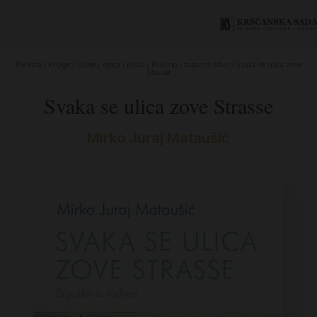
Početna
/
Knjige
/
Obitelj, djeca i mladi
/
Poučno i zabavno štivo
/ Svaka se ulica zove
Strasse
Svaka se ulica zove Strasse
Mirko Juraj Mataušić