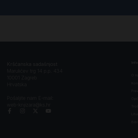
Inf
Kršćanska sadašnjost
Marulićev trg 14 p.p. 434
O n
10001 Zagreb
Kon
Hrvatska
Prav
Pošaljite nam E-mail:
Opći
web-knjizara@ks.hr
Tro
Litu
Bibl