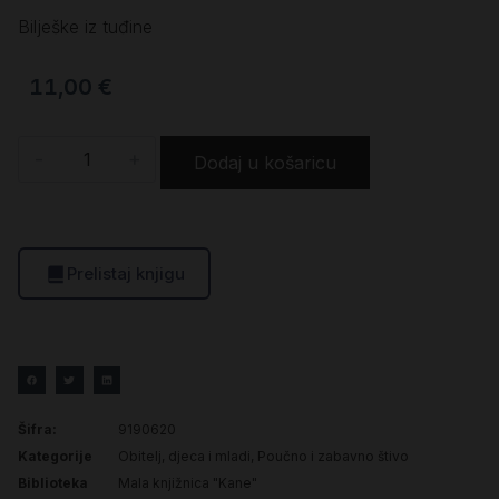
Bilješke iz tuđine
11,00
€
-
+
Dodaj u košaricu
Prelistaj knjigu
Šifra:
9190620
Kategorije
Obitelj, djeca i mladi
,
Poučno i zabavno štivo
Biblioteka
Mala knjižnica "Kane"