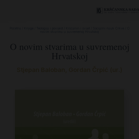
Početna
/
Knjige
/
Teologija i povijest
/
Kršćanin i svijet
/
Socijalni nauk Crkve
/ O
novim stvarima u suvremenoj Hrvatskoj
O novim stvarima u suvremenoj
Hrvatskoj
Stjepan Baloban, Gordan Črpić (ur.)