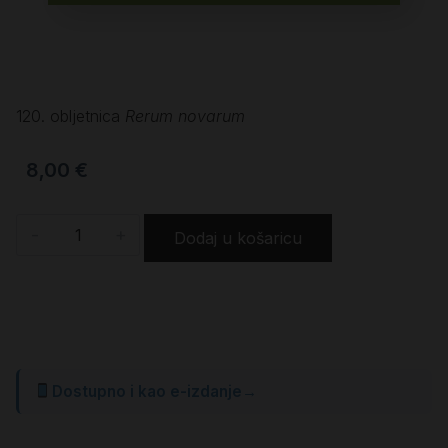
120. obljetnica
Rerum novarum
8,00
€
-
+
Dodaj u košaricu
Dostupno i kao e-izdanje
→