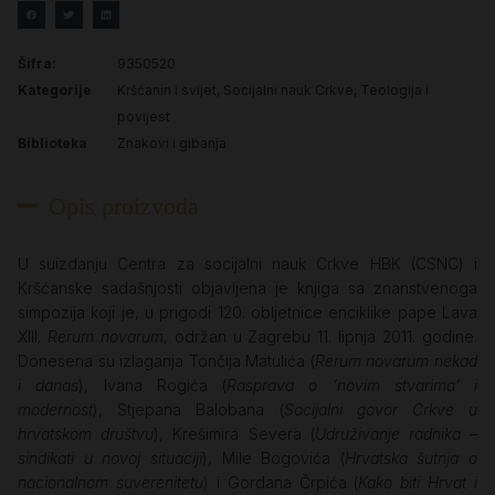
Šifra:
9350520
Kategorije
Kršćanin i svijet
,
Socijalni nauk Crkve
,
Teologija i
povijest
Biblioteka
Znakovi i gibanja
Opis proizvoda
U suizdanju Centra za socijalni nauk Crkve HBK (CSNC) i
Kršćanske sadašnjosti objavljena je knjiga sa znanstvenoga
simpozija koji je, u prigodi 120. obljetnice enciklike pape Lava
XIII.
Rerum novarum
, održan u Zagrebu 11. lipnja 2011. godine.
Donesena su izlaganja Tončija Matulića (
Rerum novarum nekad
i danas
), Ivana Rogića (
Rasprava o ‘novim stvarima’
i
modernost
), Stjepana Balobana (
Socijalni govor Crkve u
hrvatskom društvu
), Krešimira Severa (
Udruživanje radnika –
sindikati u novoj situaciji
), Mile Bogovića (
Hrvatska šutnja o
nacionalnom suverenitetu
) i Gordana Črpića (
Kako biti Hrvat i