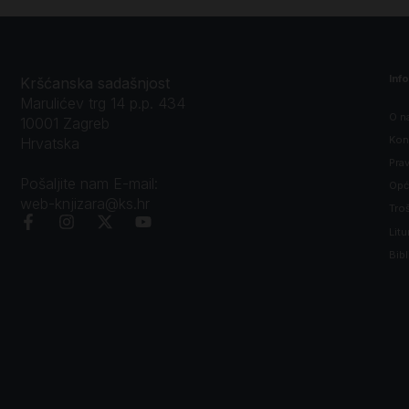
Inf
Kršćanska sadašnjost
Marulićev trg 14 p.p. 434
O n
10001 Zagreb
Kon
Hrvatska
Prav
Pošaljite nam E-mail:
Opći
web-knjizara@ks.hr
Tro
Litu
Bibl