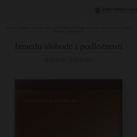
Početna
/
Knjige
/
Teologija i povijest
/
Kršćanin i svijet
/
Socijalni nauk Crkve
/ Između
slobode i podložnosti
Između slobode i podložnosti
Stjepan Baloban