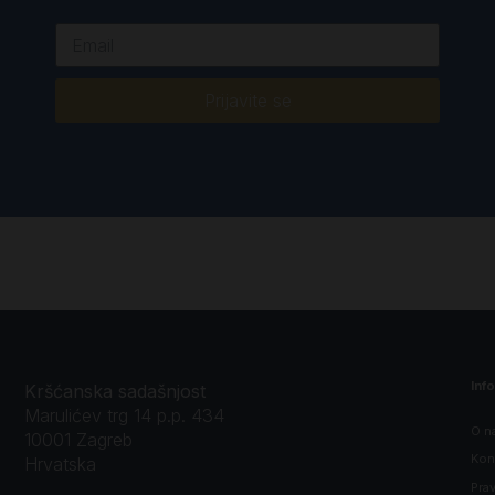
Prijavite se
Inf
Kršćanska sadašnjost
Marulićev trg 14 p.p. 434
O n
10001 Zagreb
Kon
Hrvatska
Prav