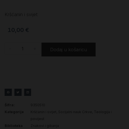
Kršćanin i svijet
10,00
€
-
+
Dodaj u košaricu
Šifra:
9350510
Kategorije
Kršćanin i svijet
,
Socijalni nauk Crkve
,
Teologija i
povijest
Biblioteka
Znakovi i gibanja