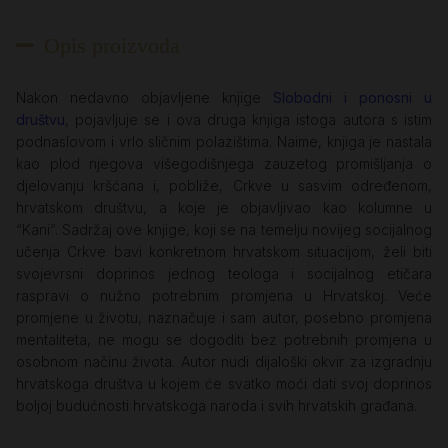
Opis proizvoda
Nakon nedavno objavljene knjige
Slobodni i ponosni u
društvu
, pojavljuje se i ova druga knjiga istoga autora s istim
podnaslovom i vrlo sličnim polazištima. Naime, knjiga je nastala
kao plod njegova višegodišnjega zauzetog promišljanja o
djelovanju kršćana i, pobliže, Crkve u sasvim određenom,
hrvatskom društvu, a koje je objavljivao kao kolumne u
“Kani”. Sadržaj ove knjige, koji se na temelju novijeg socijalnog
učenja Crkve bavi konkretnom hrvatskom situacijom, želi biti
svojevrsni doprinos jednog teologa i socijalnog etičara
raspravi o nužno potrebnim promjena u Hrvatskoj. Veće
promjene u životu, naznačuje i sam autor, posebno promjena
mentaliteta, ne mogu se dogoditi bez potrebnih promjena u
osobnom načinu života. Autor nudi dijaloški okvir za izgradnju
hrvatskoga društva u kojem će svatko moći dati svoj doprinos
boljoj budućnosti hrvatskoga naroda i svih hrvatskih građana.