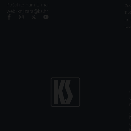
Pošaljite nam E-mail:
Opći
web-knjizara@ks.hr
Tro
Litu
Bibl