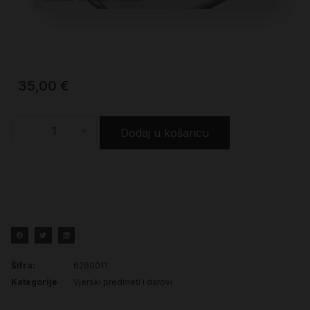
35,00
€
-
+
Dodaj u košaricu
Šifra:
6260011
Kategorije
Vjerski predmeti i darovi