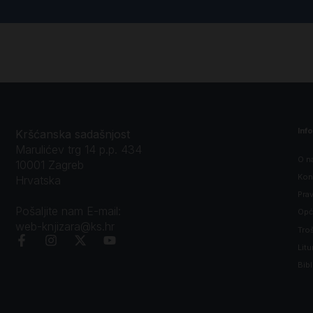
Inf
Kršćanska sadašnjost
Marulićev trg 14 p.p. 434
O n
10001 Zagreb
Kon
Hrvatska
Prav
Pošaljite nam E-mail:
Opći
web-knjizara@ks.hr
Tro
Litu
Bibl