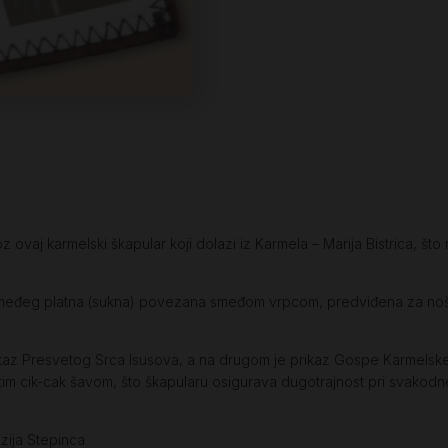
roz ovaj karmelski škapular koji dolazi iz Karmela – Marija Bistrica, 
smeđeg platna (sukna) povezana smeđom vrpcom, predviđena za noš
rikaz Presvetog Srca Isusova, a na drugom je prikaz Gospe Karmelske
stim cik-cak šavom, što škapularu osigurava dugotrajnost pri svako
jzija Stepinca