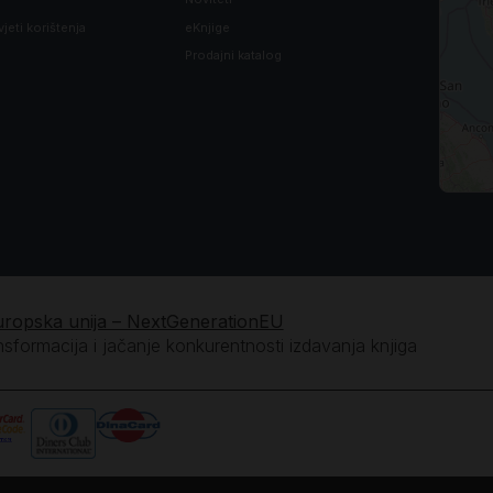
vjeti korištenja
eKnjige
Prodajni katalog
uropska unija – NextGenerationEU
ansformacija i jačanje konkurentnosti izdavanja knjiga