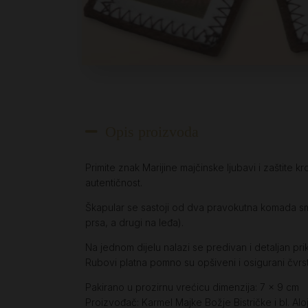
Opis proizvoda
Primite znak Marijine majčinske ljubavi i zaštite k
autentičnost.
Škapular se sastoji od dva pravokutna komada 
prsa, a drugi na leđa).
Na jednom dijelu nalazi se predivan i detaljan p
Rubovi platna pomno su opšiveni i osigurani čvr
Pakirano u prozirnu vrećicu dimenzija: 7 x 9 cm
Proizvođač: Karmel Majke Božje Bistričke i bl. Alo