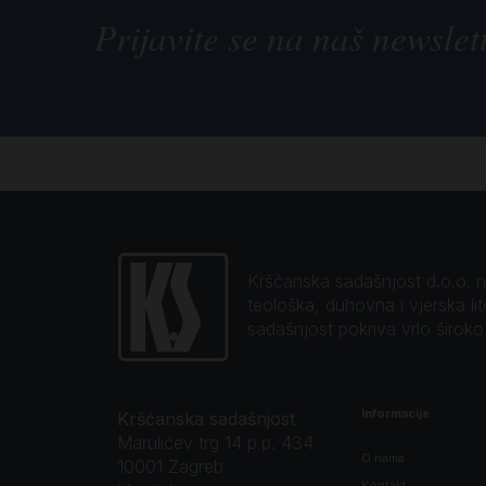
Prijavite se na naš newslet
Kršćanska sadašnjost d.o.o. naj
teološka, duhovna i vjerska li
sadašnjost pokriva vrlo širok
Informacije
Kršćanska sadašnjost
Marulićev trg 14 p.p. 434
O nama
10001 Zagreb
Kontakt