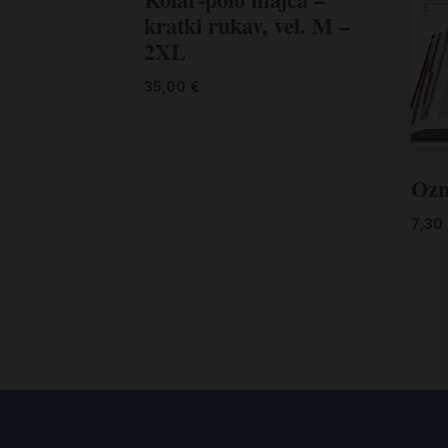
kratki rukav, vel. M –
2XL
35,00
€
Ozn
7,30