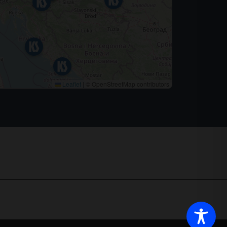
Leaflet
|
© OpenStreetMap contributors