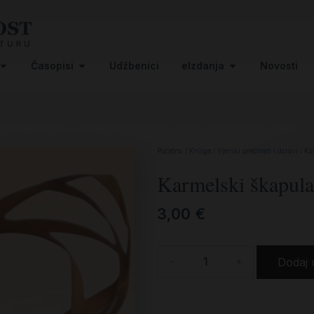
Časopisi
Udžbenici
eIzdanja
Novosti
Početna
/
Knjige
/
Vjerski predmeti i darovi
/ Ka
Karmelski škapula
3,00
€
-
+
Dodaj 