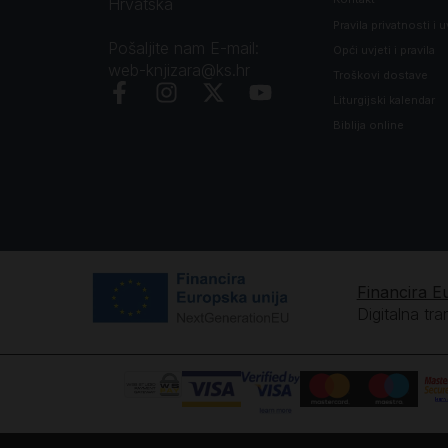
Hrvatska
Pravila privatnosti i u
Pošaljite nam E-mail:
Opći uvjeti i pravila
web-knjizara@ks.hr
Troškovi dostave
Liturgijski kalendar
Biblija online
Financira E
Digitalna tr