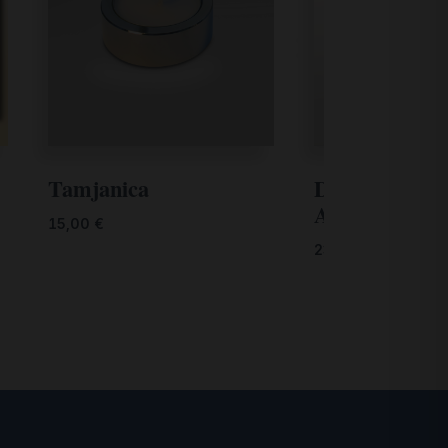
Tamjanica
Drvena ikona 
Alojzija Stepi
15,00
€
23,90
€