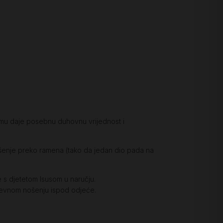
što mu daje posebnu duhovnu vrijednost i
enje preko ramena (tako da jedan dio pada na
 s djetetom Isusom u naručju.
dnevnom nošenju ispod odjeće.