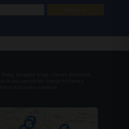
Prijavite se
iblija, liturgijske knjige, crkveni dokumenti,
ova te šest periodičkih izdanja Kršćanska
omičući kršćanske vrjednote.