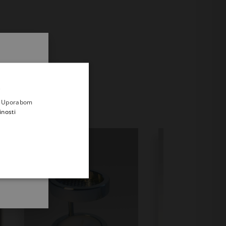
.
i prvi
e
a. Uporabom
inosti