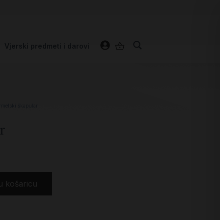
Vjerski predmeti i darovi
rmelski škapular
r
u košaricu