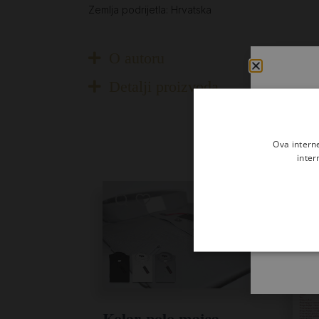
Zemlja podrijetla: Hrvatska
O autoru
Detalji proizvoda
Ova intern
inter
Kolar-polo majca –