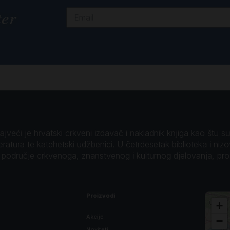
ter
veći je hrvatski crkveni izdavač i nakladnik knjiga kao štu su B
teratura te katehetski udžbenici. U četrdesetak biblioteka i niz
o područje crkvenoga, znanstvenog i kulturnog djelovanja, pr
Proizvodi
+
Akcije
−
Noviteti