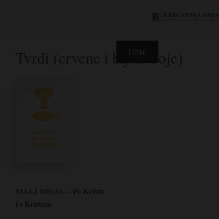
Tvrdi (crvene i bijele boje)
Filteri
MALI MISAL – Po Kristu
i s Kristom