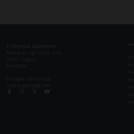
Inf
Kršćanska sadašnjost
Marulićev trg 14 p.p. 434
O n
10001 Zagreb
Kon
Hrvatska
Prav
Pošaljite nam E-mail:
Opći
web-knjizara@ks.hr
Tro
Litu
Bibl