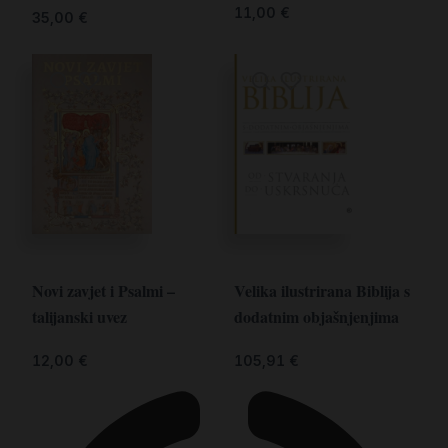
11,00
€
35,00
€
Novi zavjet i Psalmi –
Velika ilustrirana Biblija s
talijanski uvez
dodatnim objašnjenjima
12,00
€
105,91
€