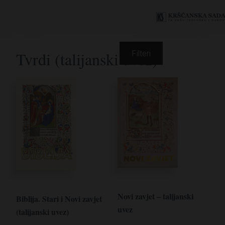
Tvrdi (talijanski uvez)
Filteri
Novi zavjet – talijanski
Biblija. Stari i Novi zavjet
uvez
(talijanski uvez)