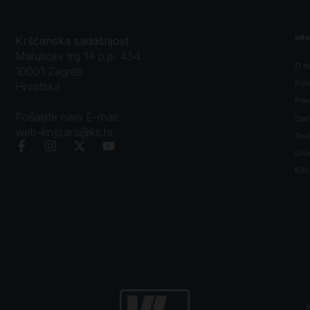
Inf
Kršćanska sadašnjost
Marulićev trg 14 p.p. 434
O n
10001 Zagreb
Kon
Hrvatska
Prav
Pošaljite nam E-mail:
Opći
web-knjizara@ks.hr
Tro
Litu
Bibl