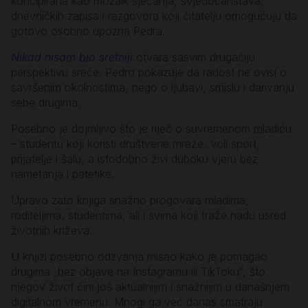
koncipirana kao mozaik sjećanja, svjedočanstava,
dnevničkih zapisa i razgovora koji čitatelju omogućuju da
gotovo osobno upozna Pedra.
Nikad nisam bio sretniji
otvara sasvim drugačiju
perspektivu sreće. Pedro pokazuje da radost ne ovisi o
savršenim okolnostima, nego o ljubavi, smislu i darivanju
sebe drugima.
Posebno je dojmljivo što je riječ o suvremenom mladiću
– studentu koji koristi društvene mreže, voli sport,
prijatelje i šalu, a istodobno živi duboku vjeru bez
nametanja i patetike.
Upravo zato knjiga snažno progovara mladima,
roditeljima, studentima, ali i svima koji traže nadu usred
životnih križeva.
U knjizi posebno odzvanja misao kako je pomagao
drugima „bez objave na Instagramu ili TikToku“, što
njegov život čini još aktualnijim i snažnijim u današnjem
digitalnom vremenu. Mnogi ga već danas smatraju