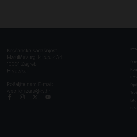
Inf
Kršćanska sadašnjost
Marulićev trg 14 p.p. 434
O n
10001 Zagreb
Kon
Hrvatska
Prav
Pošaljite nam E-mail:
Opći
web-knjizara@ks.hr
Tro
Litu
Bibl