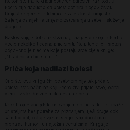
Nakon što mu je dijagnosticiran agresivni rak kostiju,
Pedro nije dopustio da bolest definira njegov život.
Umjesto ogorčenosti birao je zahvalnost, umjesto
žaljenja osmijeh, a umjesto zatvaranja u sebe – služenje
drugima.
Naslov knjige dolazi iz stvarnog razgovora koji je Pedro
vodio nekoliko tjedana prije smrti. Na pitanje je li sretan
odgovorio je riječima koje postaju srce cijele knjige:
„Nikad nisam bio sretniji.“
Priča koja nadilazi bolest
Ono što ovu knjigu čini posebnom nije tek priča o
bolesti, već način na koji Pedro živi prijateljstvo, obitelj,
vjeru i svakodnevne male geste dobrote.
Kroz brojne anegdote upoznajemo mladića koji pomaže
prijateljima bez potrebe za priznanjem, tješi druge dok
sâm trpi bol, ostaje vjeran svojim vrijednostima i
pronalazi humor i u najtežim trenutcima. Knjiga je