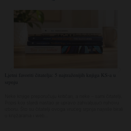
Ljetni favoriti čitatelja: 5 najtraženijih knjiga KS-a u
Lj
srpnju
po
Neke knjige preporučuju kritičari, a neke – sami čitatelji.
Ko
Popis koji slijedi nastao je upravo zahvaljujući njihovu
za
izboru. Što su čitatelji ovoga vrućeg srpnja najviše birali
vl
u knjižarama i web...
sa