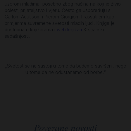
uzorom mladima, posebno zbog načina na koji je živio
bolest, prijateljstvo i vjeru. Često ga uspoređuju s
Carlom Acutisom i Pierom Giorgiom Frassatijem kao
primjerima suvremene svetosti mladih ljudi. Knjiga je
dostupna u knjižarama i
web knjižari
Kršćanske
sadašnjosti.
„Svetost se ne sastoji u tome da budemo savršeni, nego
u tome da ne odustanemo od borbe.“
Povezane novosti