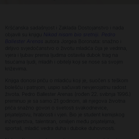
Kršćanska sadašnjost i Zaklada Dostojanstvo i nada
objavili su knjigu
Nikad nisam bio sretniji. Pedro
Ballester Arenas
autora Jorgea Boronata: snažno i
dirljivo svjedočanstvo o životu mladića čija je vedrina,
vjera i ljubav prema ljudima ostavila dubok trag na
tisućama ljudi, mladih i obitelji koji se nose sa svojim
križevima.
Knjiga donosi priču o mladiću koji je, suočen s teškom
bolešću i patnjom, uspio sačuvati nevjerojatnu radost
života. Pedro Ballester Arenas (rođen 22. svibnja 1996.)
preminuo je sa samo 21 godinom, ali njegova životna
priča snažno govori o svetosti svakodnevice,
prijateljstvu, hrabrosti i vjeri. Bio je student kemijskog
inženjerstva, talentiran, omiljen među prijateljima,
sportaš, mladić vedra duha i duboke duhovnosti.