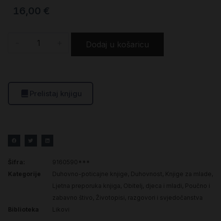
16,00
€
-
+
Dodaj u košaricu
Prelistaj knjigu
Šifra:
9160590***
Kategorije
Duhovno-poticajne knjige
,
Duhovnost
,
Knjige za mlade
,
Ljetna preporuka knjiga
,
Obitelj, djeca i mladi
,
Poučno i
zabavno štivo
,
Životopisi, razgovori i svjedočanstva
Biblioteka
Likovi