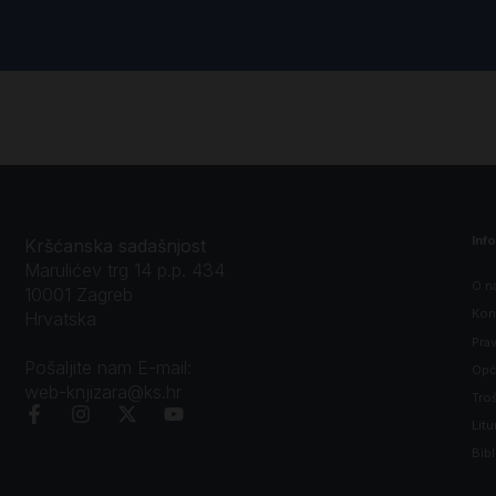
Inf
Kršćanska sadašnjost
Marulićev trg 14 p.p. 434
O n
10001 Zagreb
Kon
Hrvatska
Prav
Pošaljite nam E-mail:
Opći
web-knjizara@ks.hr
Tro
Litu
Bibl