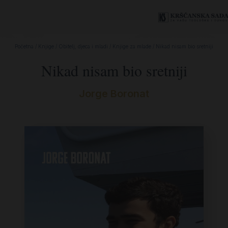
Početna
/
Knjige
/
Obitelj, djeca i mladi
/
Knjige za mlade
/ Nikad nisam bio sretniji
Nikad nisam bio sretniji
Jorge Boronat