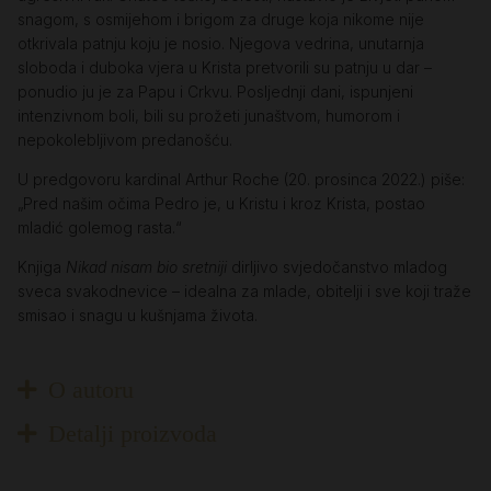
snagom, s osmijehom i brigom za druge koja nikome nije
otkrivala patnju koju je nosio. Njegova vedrina, unutarnja
sloboda i duboka vjera u Krista pretvorili su patnju u dar –
ponudio ju je za Papu i Crkvu. Posljednji dani, ispunjeni
intenzivnom boli, bili su prožeti junaštvom, humorom i
nepokolebljivom predanošću.
U predgovoru kardinal Arthur Roche (20. prosinca 2022.) piše:
„Pred našim očima Pedro je, u Kristu i kroz Krista, postao
mladić golemog rasta.“
Knjiga
Nikad nisam bio sretniji
dirljivo svjedočanstvo mladog
sveca svakodnevice – idealna za mlade, obitelji i sve koji traže
smisao i snagu u kušnjama života.
O autoru
Detalji proizvoda