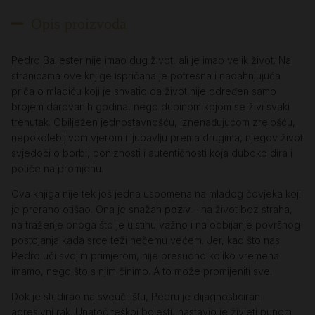
Opis proizvoda
Pedro Ballester nije imao dug život, ali je imao velik život. Na
stranicama ove knjige ispričana je potresna i nadahnjujuća
priča o mladiću koji je shvatio da život nije određen samo
brojem darovanih godina, nego dubinom kojom se živi svaki
trenutak. Obilježen jednostavnošću, iznenađujućom zrelošću,
nepokolebljivom vjerom i ljubavlju prema drugima, njegov život
svjedoči o borbi, poniznosti i autentičnosti koja duboko dira i
potiče na promjenu.
Ova knjiga nije tek još jedna uspomena na mladog čovjeka koji
je prerano otišao. Ona je snažan
poziv
– na život bez straha,
na traženje onoga što je uistinu važno i na odbijanje površnog
postojanja kada srce teži nečemu većem. Jer, kao što nas
Pedro uči svojim primjerom, nije presudno koliko vremena
imamo, nego što s njim činimo. A to može promijeniti sve.
Dok je studirao na sveučilištu, Pedru je dijagnosticiran
agresivni rak. Unatoč teškoj bolesti, nastavio je živjeti punom