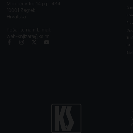
Marulićev trg 14 p.p. 434
O n
10001 Zagreb
Kon
Hrvatska
Prav
Pošaljite nam E-mail:
Opći
web-knjizara@ks.hr
Tro
Litu
Bibl