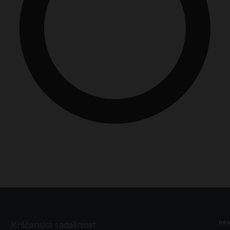
Inf
Kršćanska sadašnjost