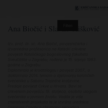
Ana Biočić i Slavko Slišković
Filteri
Izv. prof. dr. sc. Ana Biočić, povjesničarka i
izvanredna profesorica na Katedri crkvene
povijesti Katoličkoga bogoslovnog fakulteta
Sveučilišta u Zagrebu, rođena je 15. srpnja 1983.
godine u Zagrebu.
Diplomirala je kroatologiju i povijest 2007., a
doktorirala 2014. temom o djelovanju katoličkih
svećenika u Saboru Trojedne kraljevine.
Predaje povijest Crkve u Hrvata. Bavi se
crkvenom poviješću 19. stoljeća, osobito ulogom
svećenika u javnom životu. Vodila je više
znanstvenih projekata te je izvršna urednica
časopisa Croatica christiana periodica.