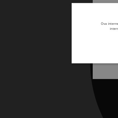
Udžbenici
Veliki popusti
Vjerski predmeti i darovi
Ova intern
inter