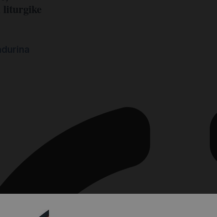
 liturgike
a
adurina