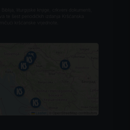
iblija, liturgijske knjige, crkveni dokumenti,
ova te šest periodičkih izdanja Kršćanska
omičući kršćanske vrjednote.
Leaflet
|
© OpenStreetMap contributors