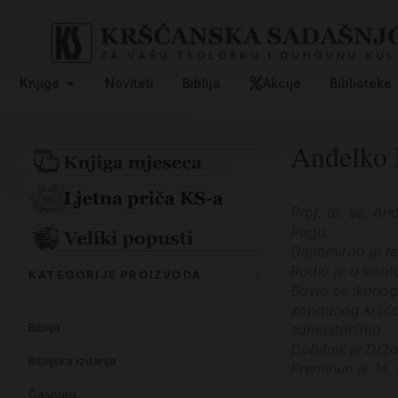
Knjige
Noviteti
Biblija
Akcije
Biblioteke
Anđelko 
Prof. dr. sc. An
Pagu.
Diplomirao je te
Radio je u Insti
KATEGORIJE PROIZVODA
Bavio se ikonogr
zapadnog kršćan
Biblija
samostanima.
Dobitnik je Drž
Biblijska izdanja
Preminuo je 14.
Časopisi