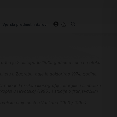
Vjerski predmeti i darovi
, rođen je 2. listopada 1935. godine u Lunu na otoku
kultetu u Zagrebu, gdje je doktorirao 1974. godine.
edio je Leksikon ikonografije, liturgike i simbolike
opisi u Hrvatskoj (1995.) i studije o franjevačkim
hrvatske umjetnosti u Vatikanu (1999./2000.).