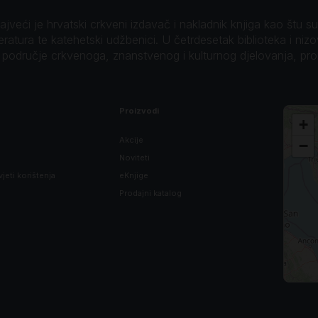
veći je hrvatski crkveni izdavač i nakladnik knjiga kao štu su B
teratura te katehetski udžbenici. U četrdesetak biblioteka i niz
o područje crkvenoga, znanstvenog i kulturnog djelovanja, pr
Proizvodi
+
Akcije
−
Noviteti
vjeti korištenja
eKnjige
Prodajni katalog