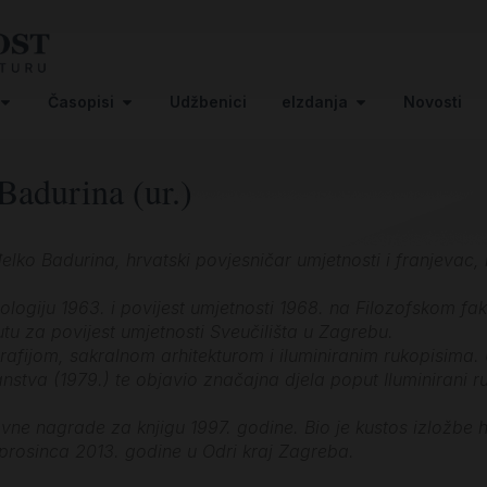
Časopisi
Udžbenici
eIzdanja
Novosti
Badurina (ur.)
đelko Badurina, hrvatski povjesničar umjetnosti i franjevac
ologiju 1963. i povijest umjetnosti 1968. na Filozofskom fa
tutu za povijest umjetnosti Sveučilišta u Zagrebu.
afijom, sakralnom arhitekturom i iluminiranim rukopisima. Ur
stva (1979.) te objavio značajna djela poput Iluminirani ruk
avne nagrade za knjigu 1997. godine. Bio je kustos izložbe 
 prosinca 2013. godine u Odri kraj Zagreba.