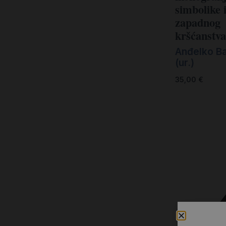
Kršćanin i svijet
simbolike i
zapadnog
Liturgija, kateheza i pastoral
kršćanstv
Liturgija, pastoral i kateheza
Anđelko B
Ljetna preporuka knjiga
(ur.)
Ljetna priča Kršćanske sadašnjosti
35,00
€
Nekategorizirane
Obitelj, djeca i mladi
Povijest i teologija
Prva pričest i krizma
Teologija
Teologija i povijest
Tjedan Laudato-si'