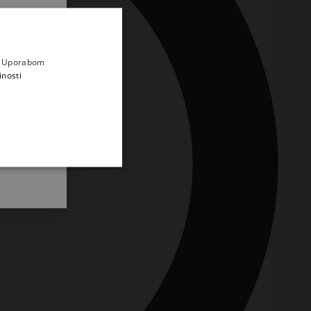
.
i prvi
e
a. Uporabom
inosti