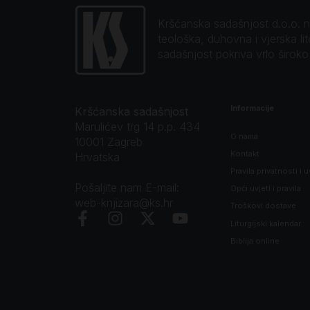
Kršćanska sadašnjost d.o.o. naj
teološka, duhovna i vjerska li
sadašnjost pokriva vrlo širok
Informacije
Kršćanska sadašnjost
Marulićev trg 14 p.p. 434
O nama
10001 Zagreb
Kontakt
Hrvatska
Pravila privatnosti i u
Pošaljite nam E-mail:
Opći uvjeti i pravila
web-knjizara@ks.hr
Troškovi dostave
Liturgijski kalendar
Biblija online