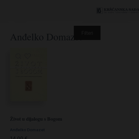
Anđelko Domazet
Filteri
Život u dijalogu s Bogom
Anđelko Domazet
14,00
€