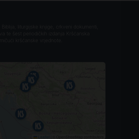
iblija, liturgijske knjige, crkveni dokumenti,
ova te šest periodičkih izdanja Kršćanska
omičući kršćanske vrjednote.
Leaflet
|
© OpenStreetMap contributors