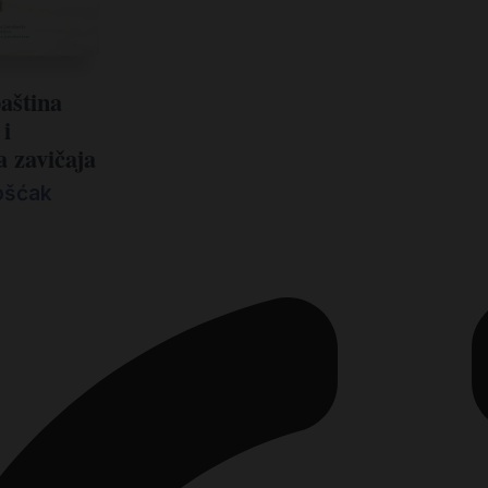
aština
 i
 zavičaja
ošćak