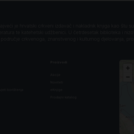
veći je hrvatski crkveni izdavač i nakladnik knjiga kao štu su B
teratura te katehetski udžbenici. U četrdesetak biblioteka i niz
o područje crkvenoga, znanstvenog i kulturnog djelovanja, pr
Proizvodi
+
Akcije
−
Noviteti
vjeti korištenja
eKnjige
Prodajni katalog