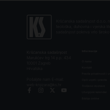
Kršćanska sadašnjost d.o.o. naj
teološka, duhovna i vjerska li
sadašnjost pokriva vrlo širok
Informacije
Kršćanska sadašnjost
Marulićev trg 14 p.p. 434
O nama
10001 Zagreb
Kontakt
Hrvatska
Pravila privatnosti i u
Pošaljite nam E-mail:
Opći uvjeti i pravila
web-knjizara@ks.hr
Troškovi dostave
Liturgijski kalendar
Biblija online