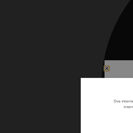
Kršćanin i svijet
Liturgija, kateheza i pastoral
Liturgija, pastoral i kateheza
Ljetna preporuka knjiga
Ljetna priča Kršćanske sadašnjosti
Nekategorizirane
Obitelj, djeca i mladi
Povijest i teologija
Prva pričest i krizma
Ova intern
Teologija
inter
Teologija i povijest
Tjedan Laudato-si'