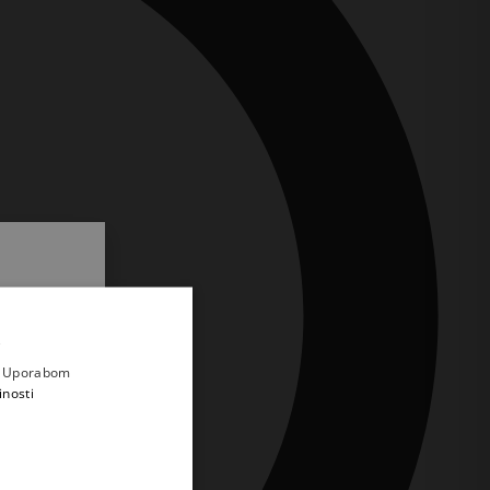
.
i prvi
e
a. Uporabom
inosti