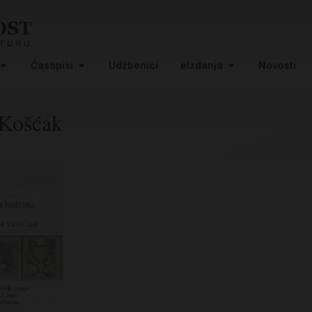
Časopisi
Udžbenici
eIzdanja
Novosti
Košćak