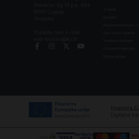
Marulićev trg 14 p.p. 434
O nama
10001 Zagreb
Kontakt
Hrvatska
Pravila privatnosti i u
Pošaljite nam E-mail:
Opći uvjeti i pravila
web-knjizara@ks.hr
Troškovi dostave
Liturgijski kalendar
Biblija online
Financira E
Digitalna tr