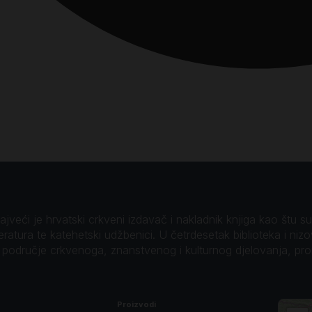
veći je hrvatski crkveni izdavač i nakladnik knjiga kao štu su B
teratura te katehetski udžbenici. U četrdesetak biblioteka i niz
o područje crkvenoga, znanstvenog i kulturnog djelovanja, pr
Proizvodi