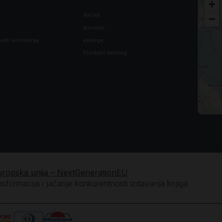
+
Akcije
−
Noviteti
vjeti korištenja
eKnjige
Prodajni katalog
uropska unija – NextGenerationEU
ansformacija i jačanje konkurentnosti izdavanja knjiga