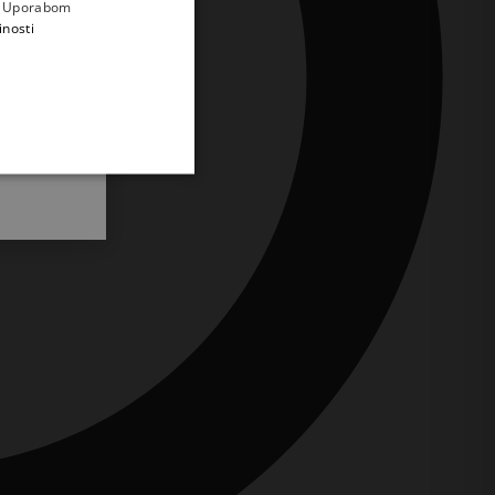
a. Uporabom
inosti