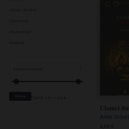
Crkva i društvo
Duhovnost
eDuhovnost
eIzdanja
eKnjiževnost
Enciklopedija i posebna izdanja
Enciklopedije i posebna izdanja
eTeologija i povijest
Filtriraj
Knjiga svima i svuda
Cijena:
—
0 €
220 €
Ulomci du
Knjige drugih nakladnika
Ante Grbe
Književnost
8,00
€