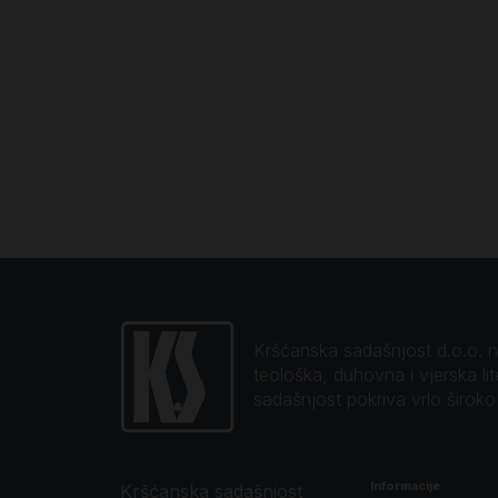
Kršćanska sadašnjost d.o.o. naj
teološka, duhovna i vjerska li
sadašnjost pokriva vrlo širok
Informacije
Kršćanska sadašnjost