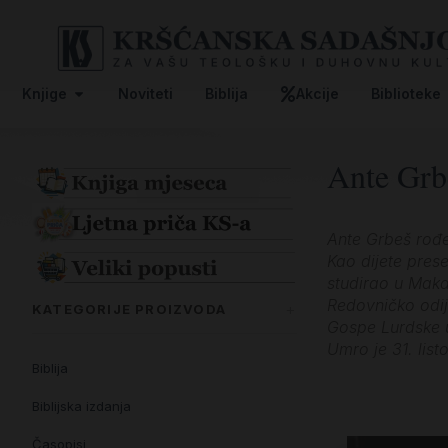
Knjige
Noviteti
Biblija
Akcije
Biblioteke
Ante Grb
Ante Grbeš rođe
Kao dijete pres
studirao u Maka
Redovničko odij
KATEGORIJE PROIZVODA
Gospe Lurdske u
Umro je 31. lis
Biblija
Biblijska izdanja
Časopisi