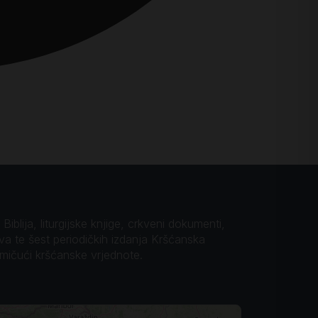
iblija, liturgijske knjige, crkveni dokumenti,
ova te šest periodičkih izdanja Kršćanska
omičući kršćanske vrjednote.