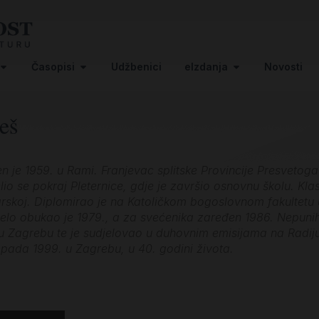
Časopisi
Udžbenici
eIzdanja
Novosti
eš
n je 1959. u Rami. Franjevac splitske Provincije Presvetoga 
elio se pokraj Pleternice, gdje je završio osnovnu školu. Kl
rskoj. Diplomirao je na Katoličkom bogoslovnom fakultetu
elo obukao je 1979., a za svećenika zaređen 1986. Nepunih
 Zagrebu te je sudjelovao u duhovnim emisijama na Radiju
topada 1999. u Zagrebu, u 40. godini života.