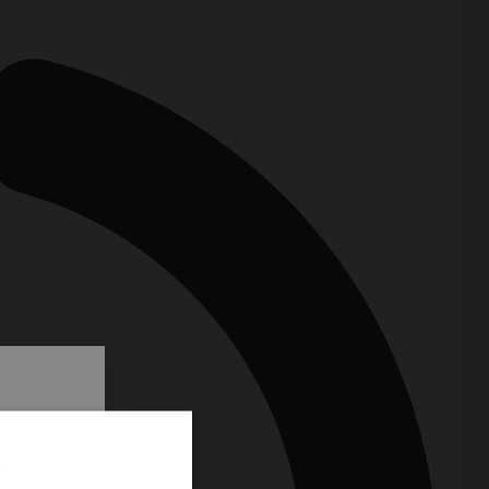
.
i prvi
e