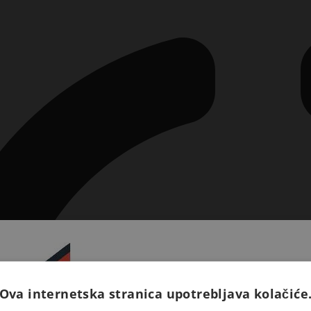
Ova internetska stranica upotrebljava kolačiće
Prijavite se na naš newsletter 
saznajte novosti iz Kršćansk