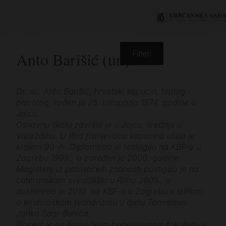
Anto Barišić (ur.)
Filteri
Dr. sc. Anto Barišić, hrvatski kapucin, teolog i
patrolog, rođen je 25. listopada 1974. godine u
Jajcu.
Osnovnu školu završio je u Jajcu, srednju u
Varaždinu. U Red franjevaca kapucina ušao je
krajem 90-ih. Diplomirao je teologiju na KBF-u u
Zagrebu 1999., a zaređen je 2000. godine.
Magisterij iz patrističkih znanosti postigao je na
Lateranskom sveučilištu u Rimu 2005., a
doktorirao je 2010. na KBF-u u Zagrebu s temom
o kristološkom teandrizmu u djelu Tomislava
Janka Šagi-Bunića.
Docent je na Katoličkom bogoslovnom fakultetu u