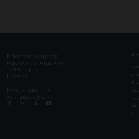
Inf
Kršćanska sadašnjost
Marulićev trg 14 p.p. 434
O n
10001 Zagreb
Kon
Hrvatska
Prav
Pošaljite nam E-mail:
Opći
web-knjizara@ks.hr
Tro
Litu
Bibl