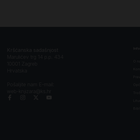
Inf
Kršćanska sadašnjost
Marulićev trg 14 p.p. 434
O n
10001 Zagreb
Kon
Hrvatska
Prav
Pošaljite nam E-mail:
Opći
web-knjizara@ks.hr
Tro
Litu
Bibl