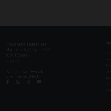
Inf
Kršćanska sadašnjost
Marulićev trg 14 p.p. 434
O n
10001 Zagreb
Kon
Hrvatska
Prav
Pošaljite nam E-mail:
Opći
web-knjizara@ks.hr
Tro
Litu
Bibl