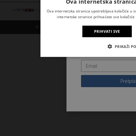
Ova internetska stranica
Ova internetska stranica upotrebljava kolačiće u 
internetske stranice prihvaćate sve kolačiće 
© 2026. Kršćanska sadašnjost
PRIHVATI SVE
Prijavite se na naš newsle
PRIKAŽI P
novosti iz Kršćanske sad
Pretpla