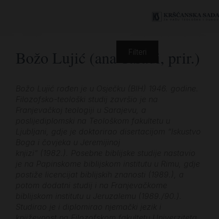
Božo Lujić (ana Taradi, prir.)
Filteri
Božo Lujić rođen je u Osječku (BIH) 1946. godine.
Filozofsko-teološki studij završio je na
Franjevačkoj teologiji u Sarajevu, a
poslijediplomski na Teološkom fakultetu u
Ljubljani, gdje je doktorirao disertacijom “Iskustvo
Boga i čovjeka u Jeremijinoj
knjizi” (1982.). Posebne biblijske studije nastavio
je na Papinskome biblijskom institutu u Rimu, gdje
postiže licencijat biblijskih znanosti (1989.), a
potom dodatni studij i na Franjevačkome
biblijskom institutu u Jeruzalemu (1989./90.).
Studirao je i diplomirao njemački jezik i
književnost na Filozofskom fakultetu Univerziteta