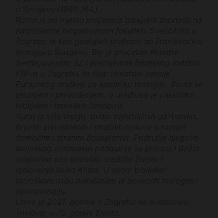
u Sarajevu (1980./84.).
Radio je na mjestu profesora biblijskih znanosti na
Katoličkome bogoslovnom fakultetu Sveučilišta u
Zagrebu te kao gostujući profesor na Franjevačkoj
teologiji u Sarajevu. Bio je pročelnik Katedre
Svetoga pisma SZ i predsjednik Biblijskog instituta
KBF-a u Zagrebu, te član Hrvatske sekcije
Europskog društva za katoličku teologiju. Bavio se
pisanjem i prevođenjem, a uređivao je i nekoliko
biblijskih i teoloških časopisa.
Autor je više knjiga, dvaju sveučilišnih udžbenika,
brojnih znanstvenih i stručnih radova u raznim
domaćim i stranim časopisima. Područje njegova
teološkog zanimanja ponajprije su proroci i Božja
vladavina kao teološko središte života i
djelovanja Isusa Krista. U svom biblijsko-
teološkom radu pokušavao je povezati teologiju i
antropologiju.
Umro je 2021. godine u Zagrebu na svetkovinu
Tijelova, u 75. godini života.