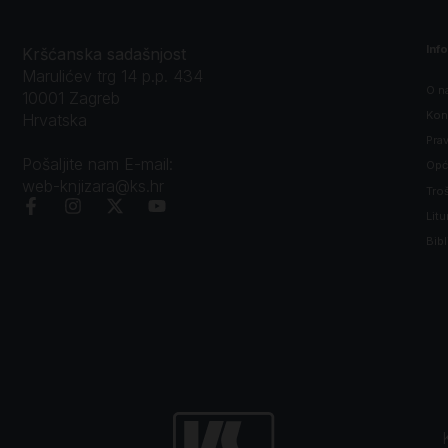
Inf
Kršćanska sadašnjost
Marulićev trg 14 p.p. 434
O n
10001 Zagreb
Kon
Hrvatska
Prav
Pošaljite nam E-mail:
Opći
web-knjizara@ks.hr
Tro
Litu
Bibl