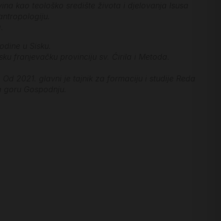
na kao teološko središte života i djelovanja Isusa
antropologiju.
.
godine u Sisku.
sku franjevačku provinciju sv. Ćirila i Metoda.
 2021. glavni je tajnik za formaciju i studije Reda
a goru Gospodnju.