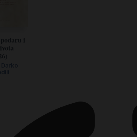
spodaru i
života
26)
, Darko
dili