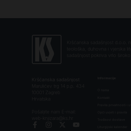
Kršćanska sadašnjost d.o.o. naj
teološka, duhovna i vjerska li
sadašnjost pokriva vrlo širok
Informacije
Kršćanska sadašnjost
Marulićev trg 14 p.p. 434
O nama
10001 Zagreb
Kontakt
Hrvatska
Pravila privatnosti i u
Pošaljite nam E-mail:
Opći uvjeti i pravila
web-knjizara@ks.hr
Troškovi dostave
Liturgijski kalendar