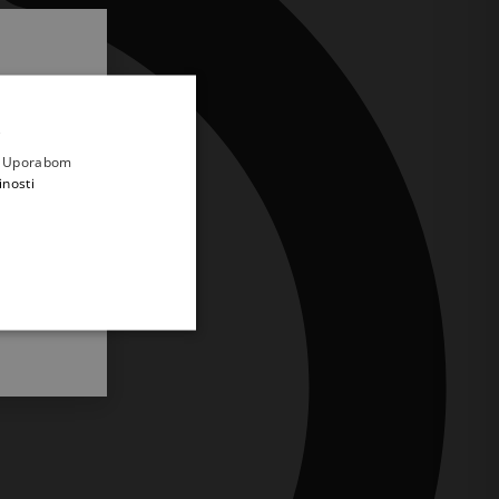
.
i prvi
e
a. Uporabom
inosti