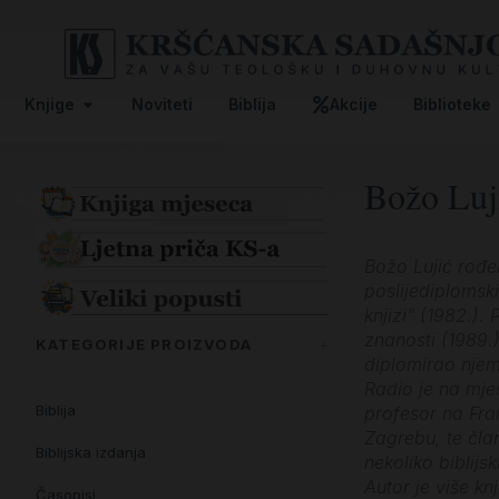
Knjige
Noviteti
Biblija
Akcije
Biblioteke
Božo Luji
Božo Lujić rođen
poslijediplomski
knjizi” (1982.).
znanosti (1989.)
KATEGORIJE PROIZVODA
diplomirao njema
Radio je na mje
Biblija
profesor na Fran
Zagrebu, te čla
Biblijska izdanja
nekoliko biblijs
Autor je više k
Časopisi