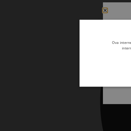
Udžbenici
Veliki popusti
Vjerski predmeti i darovi
Ova intern
inter