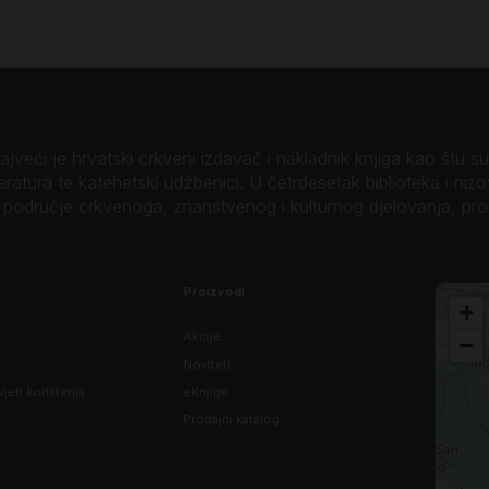
veći je hrvatski crkveni izdavač i nakladnik knjiga kao štu su B
teratura te katehetski udžbenici. U četrdesetak biblioteka i niz
o područje crkvenoga, znanstvenog i kulturnog djelovanja, pr
Proizvodi
+
Akcije
−
Noviteti
vjeti korištenja
eKnjige
Prodajni katalog