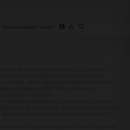
Vjerski predmeti i darovi
 završio je na Franjevačkoj teologiji u Sarajevu, a
rtacijom “Iskustvo Boga i čovjeka u Jeremijinoj
m institutu u Rimu, gdje postiže licencijat biblijskih
itutu u Jeruzalemu (1989./90.). Studirao je i
ta u Sarajevu (1980./84.).
om fakultetu Sveučilišta u Zagrebu te kao gostujući
toga pisma SZ i predsjednik Biblijskog instituta KBF-a u
. Bavio se pisanjem i prevođenjem, a uređivao je i
stručnih radova u raznim domaćim i stranim časopisima.