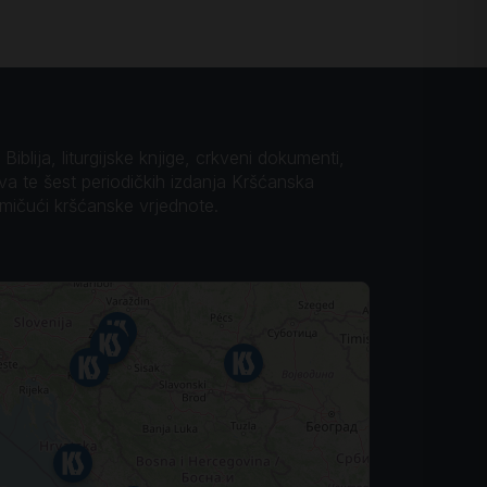
iblija, liturgijske knjige, crkveni dokumenti,
ova te šest periodičkih izdanja Kršćanska
omičući kršćanske vrjednote.