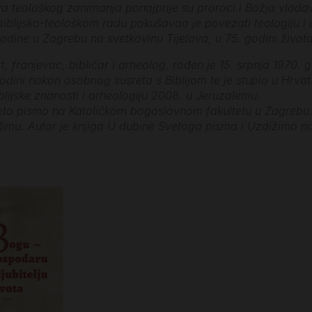
a teološkog zanimanja ponajprije su proroci i Božja vladavi
biblijsko-teološkom radu pokušavao je povezati teologiju i 
odine u Zagrebu na svetkovinu Tijelova, u 75. godini života
, franjevac, bibličar i arheolog, rođen je 15. srpnja 1970. 
godini nakon osobnog susreta s Biblijom te je stupio u Hrvat
blijske znanosti i arheologiju 2008. u Jeruzalemu.
to pismo na Katoličkom bogoslovnom fakultetu u Zagrebu. Od
imu. Autor je knjiga U dubine Svetoga pisma i Uzdižimo n