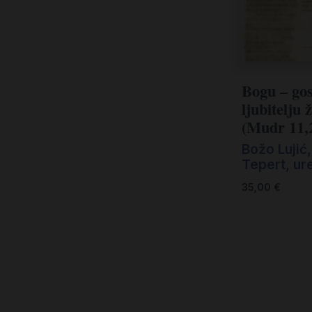
Kršćanin i svijet
Liturgija, kateheza i pastoral
Liturgija, pastoral i kateheza
Ljetna preporuka knjiga
Bogu – go
ljubitelju 
Ljetna priča Kršćanske sadašnjosti
(Mudr 11,
Nekategorizirane
Božo Lujić
Tepert, ure
Obitelj, djeca i mladi
35,00
€
Povijest i teologija
Prva pričest i krizma
Teologija
Teologija i povijest
Tjedan Laudato-si'