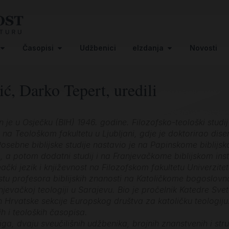
Časopisi
Udžbenici
eIzdanja
Novosti
ć, Darko Tepert, uredili
 je u Osječku (BIH) 1946. godine. Filozofsko-teološki studij
 na Teološkom fakultetu u Ljubljani, gdje je doktorirao dise
 Posebne biblijske studije nastavio je na Papinskome biblijsko
, a potom dodatni studij i na Franjevačkome biblijskom inst
čki jezik i književnost na Filozofskom fakultetu Univerzite
stu profesora biblijskih znanosti na Katoličkome bogoslovn
jevačkoj teologiji u Sarajevu. Bio je pročelnik Katedre Sve
n Hrvatske sekcije Europskog društva za katoličku teologiju
kih i teoloških časopisa.
njiga, dvaju sveučilišnih udžbenika, brojnih znanstvenih i 