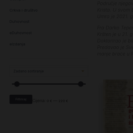
Područje njegov
Krista. U svom 
Crkva i društvo
Umro je 2021. g
Duhovnost
Fra Darko Tepert
eDuhovnost
Kršten je u 21. 
Doktorirao je bi
eIzdanja
Predavao je Sve
manje braće u R
eKnjiževnost
Enciklopedija i posebna izdanja
Enciklopedije i posebna izdanja
eTeologija i povijest
Filtriraj
Knjiga svima i svuda
Cijena:
—
0 €
220 €
Knjige drugih nakladnika
Književnost