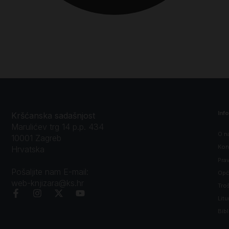
Inf
Kršćanska sadašnjost
Marulićev trg 14 p.p. 434
O n
10001 Zagreb
Kon
Hrvatska
Prav
Pošaljite nam E-mail:
Opći
web-knjizara@ks.hr
Tro
Litu
Bibl