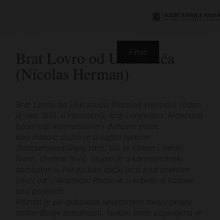
Brat Lovro od Uskrsnuća
Filteri
(Nicolas Herman)
Brat Lovro od Uskrsnuća (Nicolas Herman) rođen
je oko 1614. u Hériménilu kraj Lunévillea. Francuski
bosonogi karmelićanin i duhovni pisac.
Kao mladić služio je u vojsci tijekom
Tridesetogodišnjeg rata, bio je ranjen i ostao
hrom. Godine 1640. stupio je u karmelićanski
samostan u Parizu kao laički brat pod imenom
Lovri od Uskrsnuća. Radio je u kuhinji, a kasnije
kao postolar.
Poznat je po dubokom unutarnjem miru i praksi
stalne Božje prisutnosti. Nakon smrti objavljena je