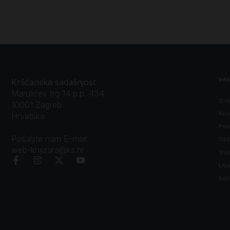
Inf
Kršćanska sadašnjost
Marulićev trg 14 p.p. 434
O n
10001 Zagreb
Kon
Hrvatska
Prav
Pošaljite nam E-mail:
Opći
web-knjizara@ks.hr
Tro
Litu
Bibl