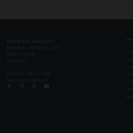
Inf
Kršćanska sadašnjost
Marulićev trg 14 p.p. 434
O n
10001 Zagreb
Kon
Hrvatska
Prav
Pošaljite nam E-mail:
Opći
web-knjizara@ks.hr
Tro
Litu
Bibl