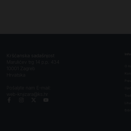
Inf
Kršćanska sadašnjost
Marulićev trg 14 p.p. 434
O n
10001 Zagreb
Kon
Hrvatska
Prav
Pošaljite nam E-mail:
Opći
web-knjizara@ks.hr
Tro
Litu
Bibl