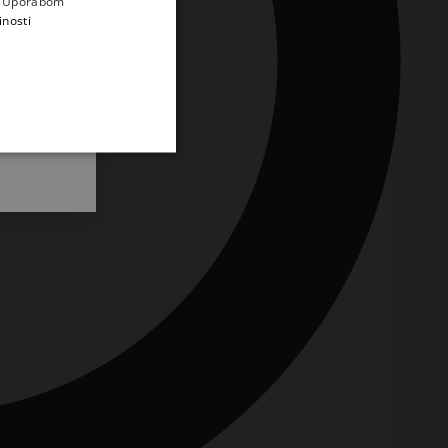
a. Uporabom
inosti