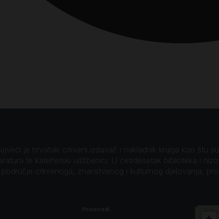
veći je hrvatski crkveni izdavač i nakladnik knjiga kao štu su B
teratura te katehetski udžbenici. U četrdesetak biblioteka i niz
o područje crkvenoga, znanstvenog i kulturnog djelovanja, pr
Proizvodi
+