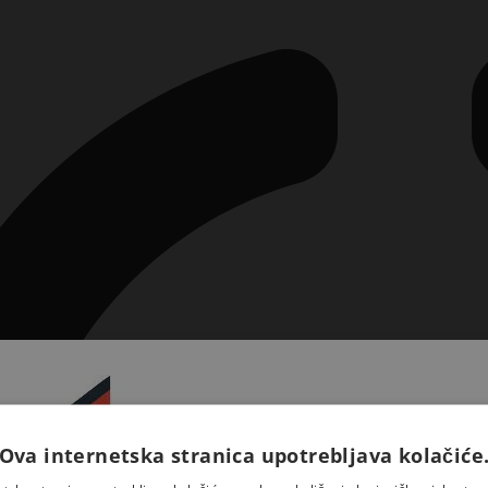
Ova internetska stranica upotrebljava kolačiće
Prijavite se na naš newsletter 
saznajte novosti iz Kršćansk