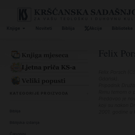
Knjige
Noviteti
Biblija
Akcije
Biblioteke
Felix Por
Felix Porsch (C
Gdańsk).
Pripadnik Družb
Rimu temom o p
KATEGORIJE PROIZVODA
Predavao je nov
koji su nakon D
Biblija
2001. godine u 
Biblijska izdanja
Časopisi