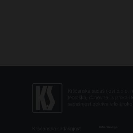
Kršćanska sadašnjost d.o.o. naj
teološka, duhovna i vjerska li
sadašnjost pokriva vrlo širok
Informacije
Kršćanska sadašnjost