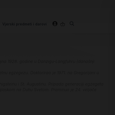
Vjerski predmeti i darovi
 rujna 1928. godine u Danzigu-Langfuhru (današnji
etnu egzegezu. Doktorirao je 1971. na Gregorijani u
gsteinu i St. Augustinu. Pripada generaciji egzegeta
naglaskom na Duhu Svetom. Preminuo je 24. veljače