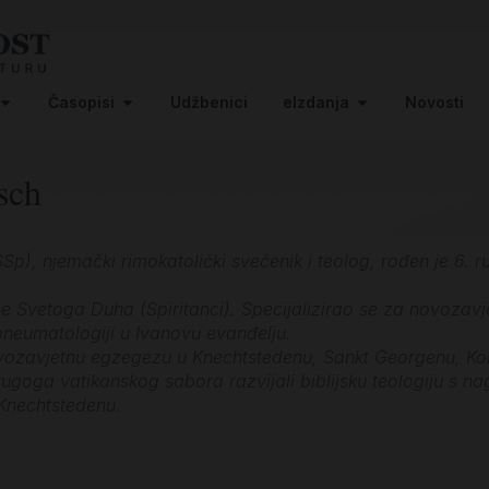
Časopisi
Udžbenici
eIzdanja
Novosti
sch
SSp), njemački rimokatolički svećenik i teolog, rođen je 6.
e Svetoga Duha (Spiritanci). Specijalizirao se za novozavj
neumatologiji u Ivanovu evanđelju.
ozavjetnu egzegezu u Knechtstedenu, Sankt Georgenu, Köni
rugoga vatikanskog sabora razvijali biblijsku teologiju s 
Knechtstedenu.