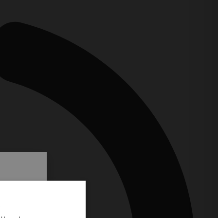
.
i prvi
e