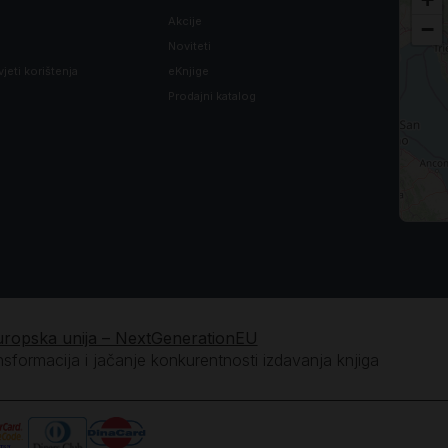
Akcije
−
Noviteti
vjeti korištenja
eKnjige
Prodajni katalog
uropska unija – NextGenerationEU
ansformacija i jačanje konkurentnosti izdavanja knjiga