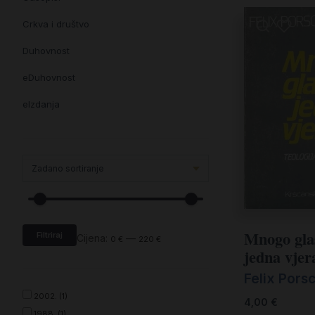
Crkva i društvo
Duhovnost
eDuhovnost
eIzdanja
eKnjiževnost
Enciklopedija i posebna izdanja
Enciklopedije i posebna izdanja
eTeologija i povijest
Mnogo gla
Filtriraj
Knjiga svima i svuda
Cijena:
—
0 €
220 €
jedna vjer
Knjige drugih nakladnika
Felix Pors
Književnost
2002. (1)
4,00
€
1988. (1)