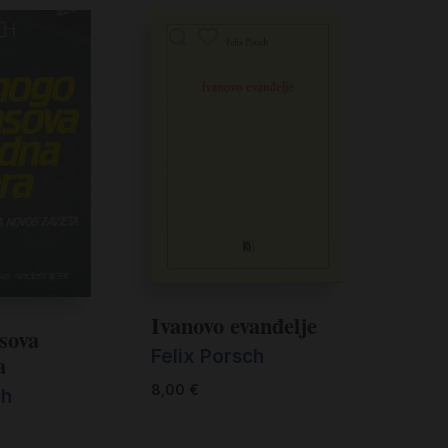
Ivanovo evanđelje
sova
Felix Porsch
a
8,00
€
ch