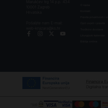
Marulićev trg 14 p.p. 434
O nama
10001 Zagreb
Kontakt
Hrvatska
Pravila privatnosti i u
Pošaljite nam E-mail:
Opći uvjeti i pravila
web-knjizara@ks.hr
Troškovi dostave
Liturgijski kalendar
Biblija online
Financira E
Digitalna tr