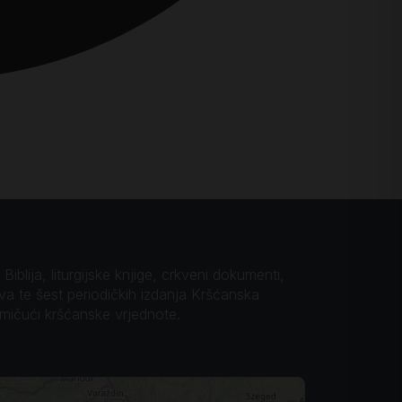
iblija, liturgijske knjige, crkveni dokumenti,
ova te šest periodičkih izdanja Kršćanska
omičući kršćanske vrjednote.