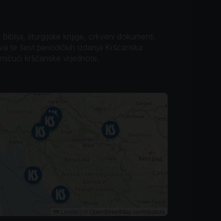
iblija, liturgijske knjige, crkveni dokumenti,
ova te šest periodičkih izdanja Kršćanska
omičući kršćanske vrjednote.
Leaflet
|
© OpenStreetMap contributors