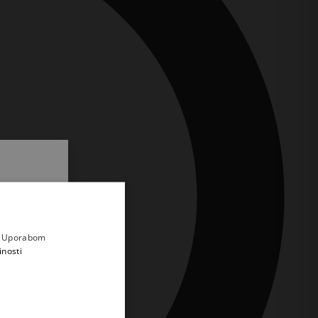
.
i prvi
e
a. Uporabom
inosti