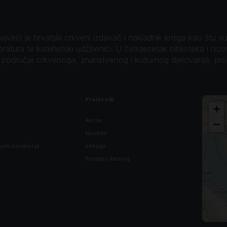
veći je hrvatski crkveni izdavač i nakladnik knjiga kao štu su B
teratura te katehetski udžbenici. U četrdesetak biblioteka i niz
o područje crkvenoga, znanstvenog i kulturnog djelovanja, pr
Proizvodi
+
Akcije
−
Noviteti
vjeti korištenja
eKnjige
Prodajni katalog