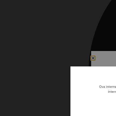
Kršćanin i svijet
Liturgija, kateheza i pastoral
Liturgija, pastoral i kateheza
Ljetna preporuka knjiga
Ljetna priča Kršćanske sadašnjosti
Nekategorizirane
Obitelj, djeca i mladi
Povijest i teologija
Prva pričest i krizma
Ova intern
Teologija
inter
Teologija i povijest
Tjedan Laudato-si'