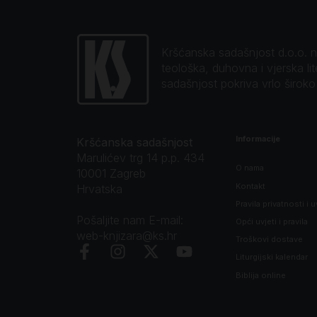
Kršćanska sadašnjost d.o.o. naj
teološka, duhovna i vjerska li
sadašnjost pokriva vrlo širok
Informacije
Kršćanska sadašnjost
Marulićev trg 14 p.p. 434
O nama
10001 Zagreb
Kontakt
Hrvatska
Pravila privatnosti i u
Pošaljite nam E-mail:
Opći uvjeti i pravila
web-knjizara@ks.hr
Troškovi dostave
Liturgijski kalendar
Biblija online