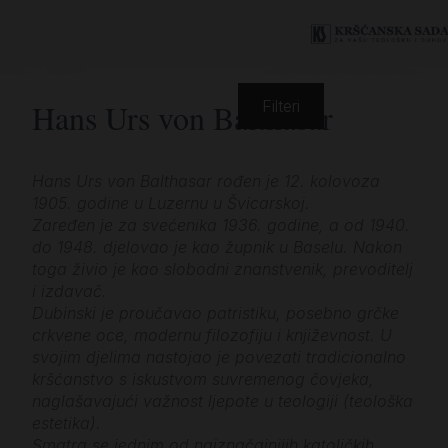
Hans Urs von Balthasar
Filteri
Hans Urs von Balthasar rođen je 12. kolovoza
1905. godine u Luzernu u Švicarskoj.
Zaređen je za svećenika 1936. godine, a od 1940.
do 1948. djelovao je kao župnik u Baselu. Nakon
toga živio je kao slobodni znanstvenik, prevoditelj
i izdavač.
Dubinski je proučavao patristiku, posebno grčke
crkvene oce, modernu filozofiju i književnost. U
svojim djelima nastojao je povezati tradicionalno
kršćanstvo s iskustvom suvremenog čovjeka,
naglašavajući važnost ljepote u teologiji (teološka
estetika).
Smatra se jednim od najznačajnijih katoličkih