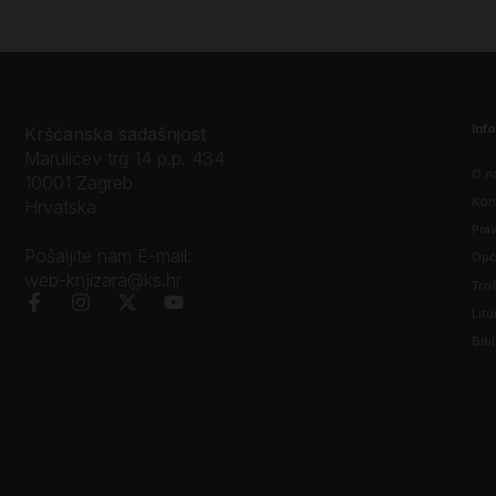
Inf
Kršćanska sadašnjost
Marulićev trg 14 p.p. 434
O n
10001 Zagreb
Kon
Hrvatska
Prav
Pošaljite nam E-mail:
Opći
web-knjizara@ks.hr
Tro
Litu
Bibl