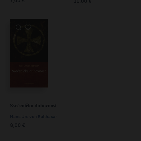
7,00
€
16,00
€
Svećenička duhovnost
Hans Urs von Balthasar
8,00
€