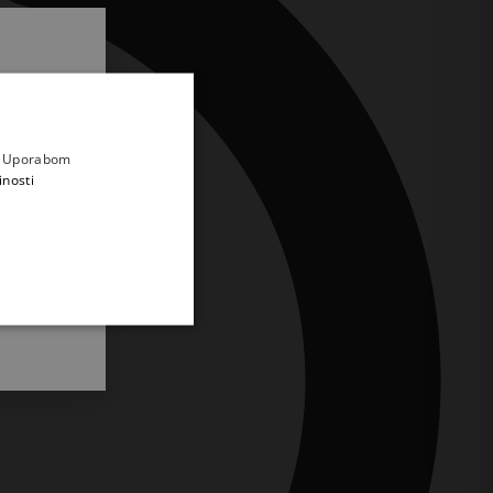
.
i prvi
e
a. Uporabom
inosti