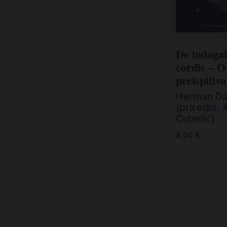
Kršćanin i svijet
Liturgija, kateheza i pastoral
Liturgija, pastoral i kateheza
De indaga
Ljetna preporuka knjiga
cordis – O
preispitiv
Ljetna priča Kršćanske sadašnjosti
Herman Da
Nekategorizirane
(priredio: 
Ćubelić)
Obitelj, djeca i mladi
8,00
€
Povijest i teologija
Prva pričest i krizma
Teologija
Teologija i povijest
Tjedan Laudato-si'