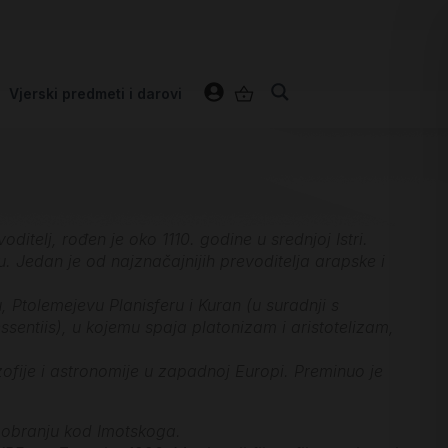
Vjerski predmeti i darovi
itelj, rođen je oko 1110. godine u srednjoj Istri.
ku. Jedan je od najznačajnijih prevoditelja arapske i
Ptolemejevu Planisferu i Kuran (u suradnji s
ssentiis), u kojemu spaja platonizam i aristotelizam,
ozofije i astronomije u zapadnoj Europi. Preminuo je
u Dobranju kod Imotskoga.