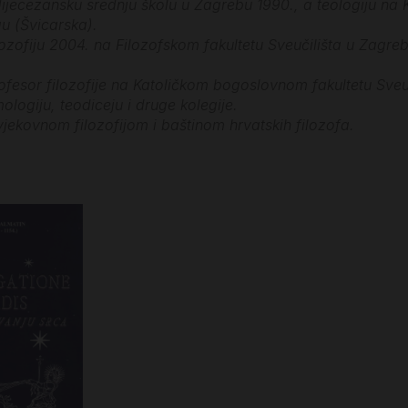
dijecezansku srednju školu u Zagrebu 1990., a teologiju na 
gu (Švicarska).
ilozofiju 2004. na Filozofskom fakultetu Sveučilišta u Zag
ofesor filozofije na Katoličkom bogoslovnom fakultetu Sveuč
ologiju, teodiceju i druge kolegije.
vjekovnom filozofijom i baštinom hrvatskih filozofa.