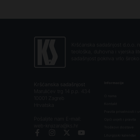
Kršćanska sadašnjost d.o.o. naj
teološka, duhovna i vjerska li
sadašnjost pokriva vrlo širok
Informacije
Kršćanska sadašnjost
Marulićev trg 14 p.p. 434
O nama
10001 Zagreb
Kontakt
Hrvatska
Pravila privatnosti i u
Pošaljite nam E-mail:
Opći uvjeti i pravila
web-knjizara@ks.hr
Troškovi dostave
Liturgijski kalendar