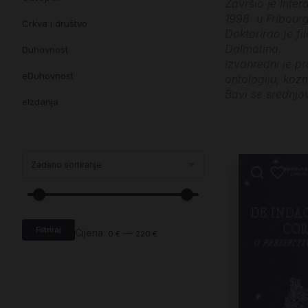
Završio je Inter
1998. u Fribour
Crkva i društvo
Doktorirao je f
Dalmatina.
Duhovnost
Izvanredni je pr
eDuhovnost
ontologiju, kozm
Bavi se srednjo
eIzdanja
eKnjiževnost
Enciklopedija i posebna izdanja
Enciklopedije i posebna izdanja
eTeologija i povijest
Filtriraj
Knjiga svima i svuda
Cijena:
—
0 €
220 €
Knjige drugih nakladnika
Književnost