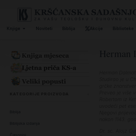
Knjige
Noviteti
Biblija
Akcije
Biblioteke
Herman D
Herman Dalmatin 
Studirao je u Ch
grčke znanstvene
Preveo je više 
KATEGORIJE PROIZVODA
Robertom iz Kett
uvodeći pet esen
Biblija
Njegovi prijevod
nakon 1143. god
Biblijska izdanja
Dr. sc. Alojz Ću
Časopisi