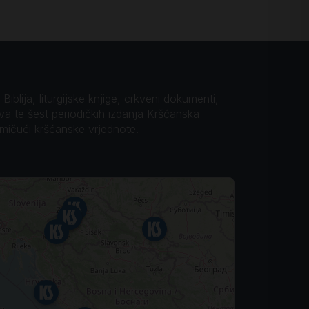
iblija, liturgijske knjige, crkveni dokumenti,
ova te šest periodičkih izdanja Kršćanska
omičući kršćanske vrjednote.