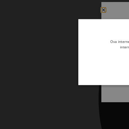
Udžbenici
Veliki popusti
Vjerski predmeti i darovi
Ova intern
inter