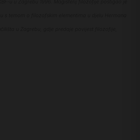
KBF-u u Zagrebu 1996. Magisterij filozofije postigao je
rebu s temom o filozofskim elementima u djelu Hermana
ilišta u Zagrebu, gdje predaje povijest filozofije,