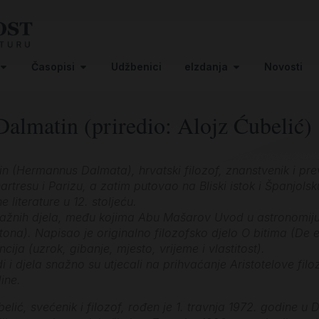
Časopisi
Udžbenici
eIzdanja
Novosti
almatin (priredio: Alojz Ćubelić)
(Hermannus Dalmata), hrvatski filozof, znanstvenik i prevod
artresu i Parizu, a zatim putovao na Bliski istok i Španjols
 literature u 12. stoljeću.
važnih djela, među kojima Abu Mašarov Uvod u astronomiju, 
ona). Napisao je originalno filozofsko djelo O bitima (De e
cija (uzrok, gibanje, mjesto, vrijeme i vlastitost).
i i djela snažno su utjecali na prihvaćanje Aristotelove fil
ine.
belić, svećenik i filozof, rođen je 1. travnja 1972. godine 