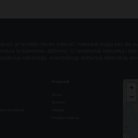
veći je hrvatski crkveni izdavač i nakladnik knjiga kao štu su B
teratura te katehetski udžbenici. U četrdesetak biblioteka i niz
o područje crkvenoga, znanstvenog i kulturnog djelovanja, pr
Proizvodi
+
Akcije
−
Noviteti
vjeti korištenja
eKnjige
Prodajni katalog