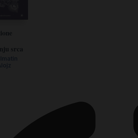
tione
anju srca
lmatin
Alojz