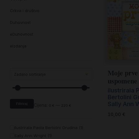
Crkva i društvo
Duhovnost
eDuhovnost
eIzdanja
eKnjiževnost
Enciklopedija i posebna izdanja
Moje prve
uspomene
Enciklopedije i posebna izdanja
ilustrirala 
eTeologija i povijest
Bertolini G
Sally Ann 
Filtriraj
Knjiga svima i svuda
Cijena:
—
0 €
220 €
10,00
€
Knjige drugih nakladnika
ilustrirala Paola Bertolini Grudina (1)
Književnost
Sally Ann Wright (1)