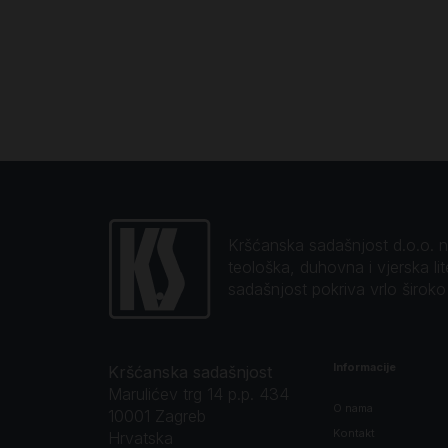
Kršćanska sadašnjost d.o.o. naj
teološka, duhovna i vjerska li
sadašnjost pokriva vrlo širok
Informacije
Kršćanska sadašnjost
Marulićev trg 14 p.p. 434
O nama
10001 Zagreb
Kontakt
Hrvatska