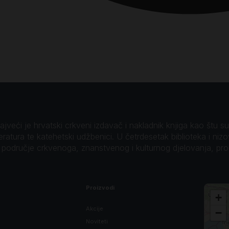
veći je hrvatski crkveni izdavač i nakladnik knjiga kao štu su B
teratura te katehetski udžbenici. U četrdesetak biblioteka i niz
o područje crkvenoga, znanstvenog i kulturnog djelovanja, pr
Proizvodi
+
Akcije
−
Noviteti