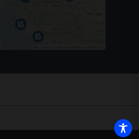
Leaflet
|
© OpenStreetMap contributors