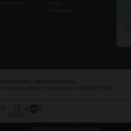
vjeti korištenja
eKnjige
Prodajni katalog
uropska unija – NextGenerationEU
ansformacija i jačanje konkurentnosti izdavanja knjiga
© 2026. Kršćanska sadašnjost