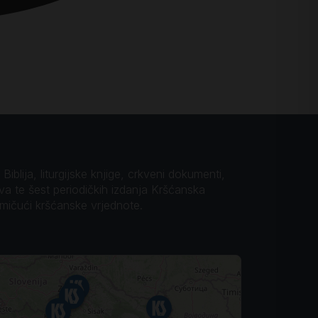
iblija, liturgijske knjige, crkveni dokumenti,
ova te šest periodičkih izdanja Kršćanska
omičući kršćanske vrjednote.