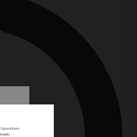
.
i prvi
e
a. Uporabom
inosti