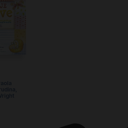
Paola
rudina
,
Wright