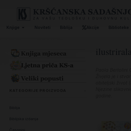
Knjige
Noviteti
Biblija
Akcije
Biblioteke
ilustrira
Paola Bertolini 
Živjela je i stv
obiteljski život 
Njezine slikovni
KATEGORIJE PROIZVODA
godine.
Biblija
Biblijska izdanja
Časopisi