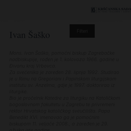
Ivan Šaško
Filteri
Mons. Ivan Šaško, pomoćni biskup Zagrebačke
nadbiskupije, rođen je 1. kolovoza 1966. godine u
Đivanu kraj Vrbovca.
Za svećenika je zaređen 28. lipnja 1992. Studirao
je u Rimu na Gregoriani i Papinskom liturgijskom
institutu sv. Anzelma, gdje je 1997. doktorirao iz
liturgike.
Bio je pročelnik Katedre za liturgiku na Katoličkom
bogoslovnom fakultetu u Zagrebu te privremeni
rektor Hrvatskog katoličkog sveučilišta. Papa
Benedikt XVI. imenovao ga je pomoćnim
biskupom 11. veljače 2008., a zaređen je 29.
ožujka iste godine.