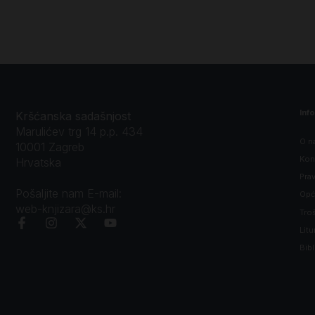
Inf
Kršćanska sadašnjost
Marulićev trg 14 p.p. 434
O n
10001 Zagreb
Kon
Hrvatska
Prav
Pošaljite nam E-mail:
Opći
web-knjizara@ks.hr
Tro
Litu
Bibl