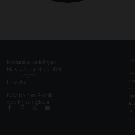
Inf
Kršćanska sadašnjost
Marulićev trg 14 p.p. 434
O n
10001 Zagreb
Kon
Hrvatska
Prav
Pošaljite nam E-mail:
Opći
web-knjizara@ks.hr
Tro
Litu
Bibl