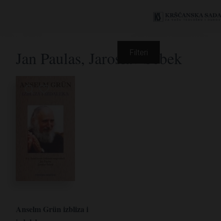
Jan Paulas, Jaroslav Šebek
Filteri
Anselm Grün izbliza i