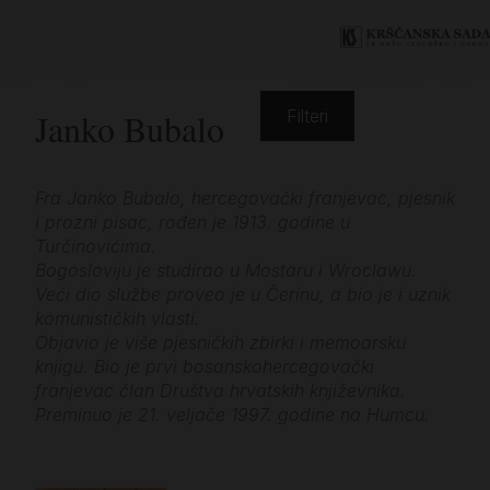
Janko Bubalo
Filteri
Fra Janko Bubalo, hercegovački franjevac, pjesnik
i prozni pisac, rođen je 1913. godine u
Turčinovićima.
Bogosloviju je studirao u Mostaru i Wroclawu.
Veći dio službe proveo je u Čerinu, a bio je i uznik
komunističkih vlasti.
Objavio je više pjesničkih zbirki i memoarsku
knjigu. Bio je prvi bosanskohercegovački
franjevac član Društva hrvatskih književnika.
Preminuo je 21. veljače 1997. godine na Humcu.