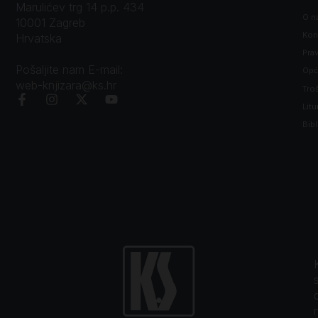
Marulićev trg 14 p.p. 434
O n
10001 Zagreb
Kon
Hrvatska
Prav
Pošaljite nam E-mail:
Opći
web-knjizara@ks.hr
Tro
Litu
Bibl