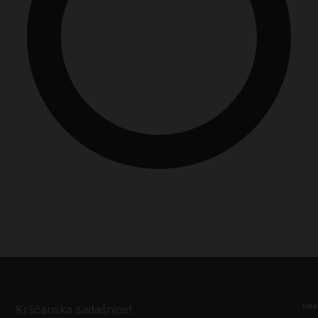
Inf
Kršćanska sadašnjost