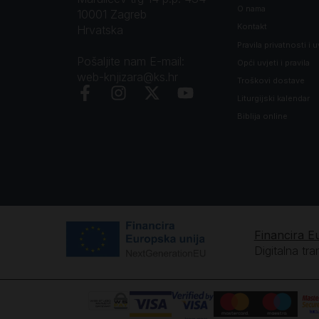
O nama
10001 Zagreb
Kontakt
Hrvatska
Pravila privatnosti i u
Pošaljite nam E-mail:
Opći uvjeti i pravila
web-knjizara@ks.hr
Troškovi dostave
Liturgijski kalendar
Biblija online
Financira E
Digitalna tr