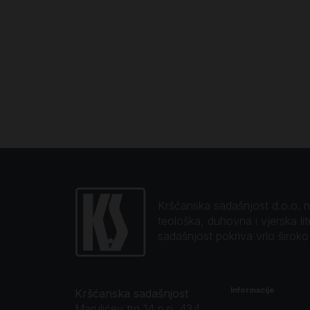
Kršćanska sadašnjost d.o.o. naj
teološka, duhovna i vjerska li
sadašnjost pokriva vrlo širok
Informacije
Kršćanska sadašnjost
Marulićev trg 14 p.p. 434