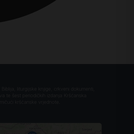
iblija, liturgijske knjige, crkveni dokumenti,
ova te šest periodičkih izdanja Kršćanska
omičući kršćanske vrjednote.