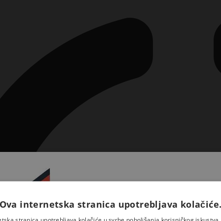
Ova internetska stranica upotrebljava kolačiće
Prijavite se na naš newsletter 
saznajte novosti iz Kršćansk
etska stranica upotrebljava kolačiće u svrhe poboljšanja korisničkog iskustv