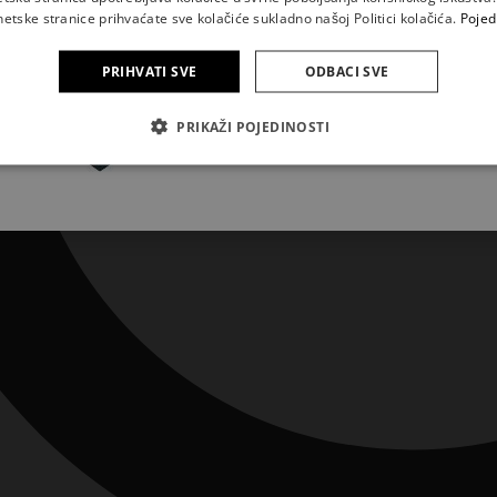
sadašnjosti
netske stranice prihvaćate sve kolačiće sukladno našoj Politici kolačića.
Pojed
PRIHVATI SVE
ODBACI SVE
Pretplatite se
PRIKAŽI POJEDINOSTI