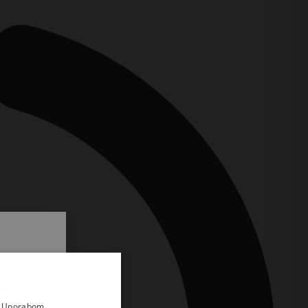
.
i prvi
e
a. Uporabom