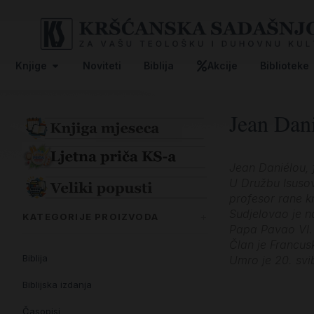
Knjige
Noviteti
Biblija
Akcije
Biblioteke
Jean Dan
Jean Daniélou, f
U Družbu Isusov
profesor rane kr
Sudjelovao je n
KATEGORIJE PROIZVODA
Papa Pavao VI.
Član je Francus
Biblija
Umro je 20. svi
Biblijska izdanja
Časopisi