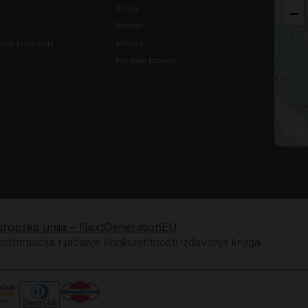
Akcije
−
Noviteti
vjeti korištenja
eKnjige
Prodajni katalog
uropska unija – NextGenerationEU
ansformacija i jačanje konkurentnosti izdavanja knjiga