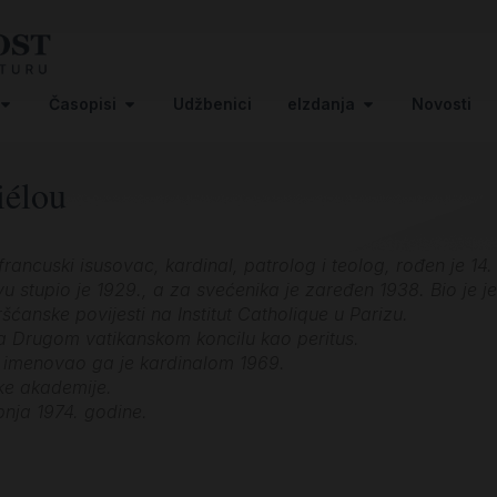
Časopisi
Udžbenici
eIzdanja
Novosti
iélou
rancuski isusovac, kardinal, patrolog i teolog, rođen je 14.
u stupio je 1929., a za svećenika je zaređen 1938. Bio je je
šćanske povijesti na Institut Catholique u Parizu.
a Drugom vatikanskom koncilu kao peritus.
 imenovao ga je kardinalom 1969.
ke akademije.
bnja 1974. godine.