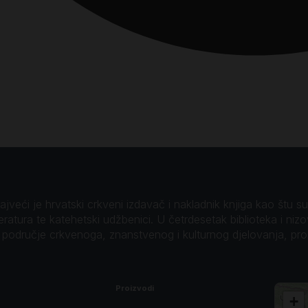
veći je hrvatski crkveni izdavač i nakladnik knjiga kao štu su B
teratura te katehetski udžbenici. U četrdesetak biblioteka i niz
o područje crkvenoga, znanstvenog i kulturnog djelovanja, pr
Proizvodi
+