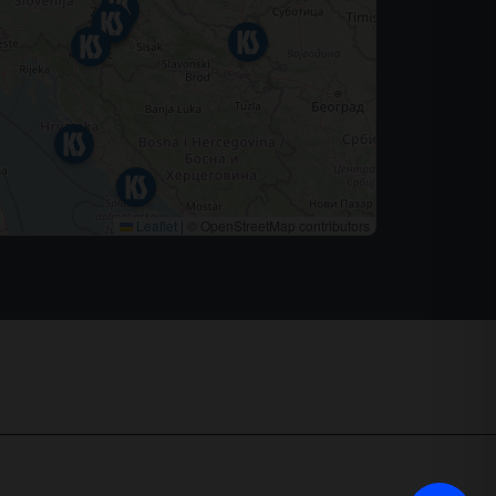
Leaflet
|
© OpenStreetMap contributors