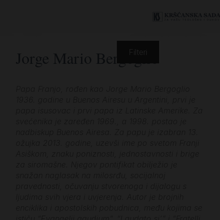
Jorge Mario Bergoglio
Filteri
Papa Franjo, rođen kao Jorge Mario Bergoglio
1936. godine u Buenos Airesu u Argentini, prvi je
papa isusovac i prvi papa iz Latinske Amerike. Za
svećenika je zaređen 1969., a 1998. postao je
nadbiskup Buenos Airesa. Za papu je izabran 13.
ožujka 2013. godine, uzevši ime po svetom Franji
Asiškom, znaku poniznosti, jednostavnosti i brige
za siromašne. Njegov pontifikat obilježio je
snažan naglasak na milosrđu, socijalnoj
pravednosti, očuvanju stvorenoga i dijalogu s
ljudima svih vjera i uvjerenja. Autor je brojnih
enciklika i apostolskih pobudnica, među kojima se
ističu “Evangelii gaudium”, “Laudato si’” i “Fratelli