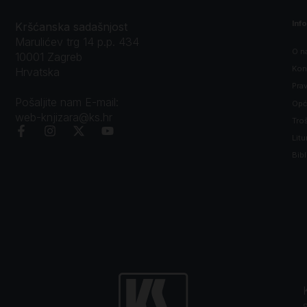
Inf
Kršćanska sadašnjost
Marulićev trg 14 p.p. 434
O n
10001 Zagreb
Kon
Hrvatska
Prav
Pošaljite nam E-mail:
Opći
web-knjizara@ks.hr
Tro
Litu
Bibl