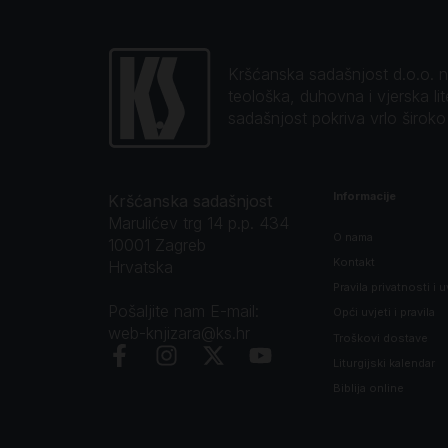
Kršćanska sadašnjost d.o.o. naj
teološka, duhovna i vjerska li
sadašnjost pokriva vrlo širok
Informacije
Kršćanska sadašnjost
Marulićev trg 14 p.p. 434
O nama
10001 Zagreb
Kontakt
Hrvatska
Pravila privatnosti i u
Pošaljite nam E-mail:
Opći uvjeti i pravila
web-knjizara@ks.hr
Troškovi dostave
Liturgijski kalendar
Biblija online