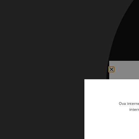
Kršćanin i svijet
Liturgija, kateheza i pastoral
Liturgija, pastoral i kateheza
Ljetna preporuka knjiga
Ljetna priča Kršćanske sadašnjosti
Nekategorizirane
Obitelj, djeca i mladi
Povijest i teologija
Prva pričest i krizma
Ova intern
Teologija
inter
Teologija i povijest
Tjedan Laudato-si'