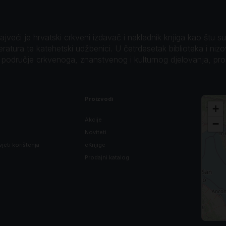
veći je hrvatski crkveni izdavač i nakladnik knjiga kao štu su B
teratura te katehetski udžbenici. U četrdesetak biblioteka i niz
o područje crkvenoga, znanstvenog i kulturnog djelovanja, pr
Proizvodi
+
Akcije
−
Noviteti
vjeti korištenja
eKnjige
Prodajni katalog