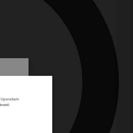
.
i prvi
e
a. Uporabom
inosti