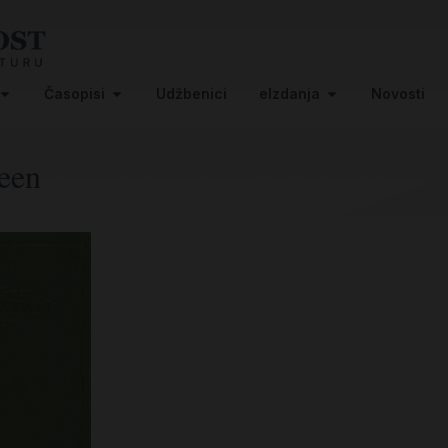
Časopisi
Udžbenici
eIzdanja
Novosti
reen