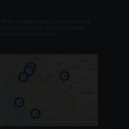
iblija, liturgijske knjige, crkveni dokumenti,
ova te šest periodičkih izdanja Kršćanska
omičući kršćanske vrjednote.
Leaflet
|
© OpenStreetMap contributors