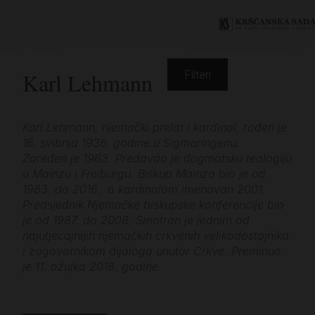
Karl Lehmann
Filteri
Karl Lehmann, njemački prelat i kardinal, rođen je
16. svibnja 1936. godine u Sigmaringenu.
Zaređen je 1963. Predavao je dogmatsku teologiju
u Mainzu i Freiburgu. Biskup Mainza bio je od
1983. do 2016., a kardinalom imenovan 2001.
Predsjednik Njemačke biskupske konferencije bio
je od 1987. do 2008. Smatran je jednim od
najutjecajnijih njemačkih crkvenih velikodostojnika
i zagovornikom dijaloga unutar Crkve. Preminuo
je 11. ožujka 2018. godine.