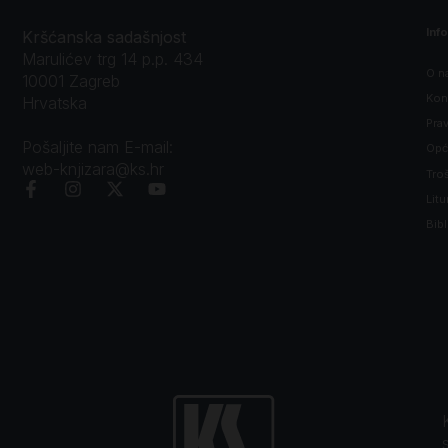
Inf
Kršćanska sadašnjost
Marulićev trg 14 p.p. 434
O n
10001 Zagreb
Kon
Hrvatska
Prav
Pošaljite nam E-mail:
Opći
web-knjizara@ks.hr
Tro
Litu
Bibl