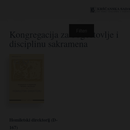
Kongregacija za bogoštovlje i
Filteri
disciplinu sakramena
Homiletski direktorij (D-
167)