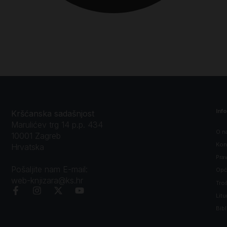
Inf
Kršćanska sadašnjost
Marulićev trg 14 p.p. 434
O n
10001 Zagreb
Kon
Hrvatska
Prav
Pošaljite nam E-mail:
Opći
web-knjizara@ks.hr
Tro
Litu
Bibl