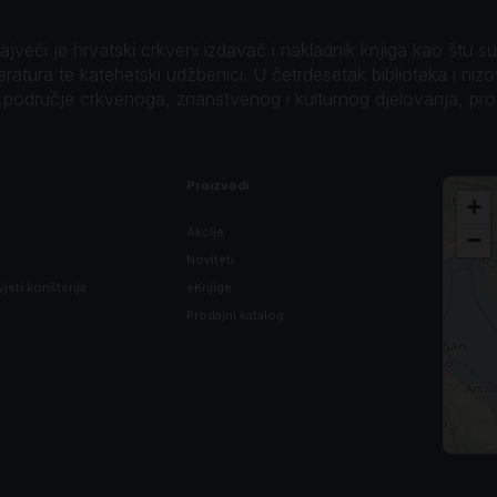
veći je hrvatski crkveni izdavač i nakladnik knjiga kao štu su B
teratura te katehetski udžbenici. U četrdesetak biblioteka i niz
o područje crkvenoga, znanstvenog i kulturnog djelovanja, pr
Proizvodi
+
Akcije
−
Noviteti
vjeti korištenja
eKnjige
Prodajni katalog