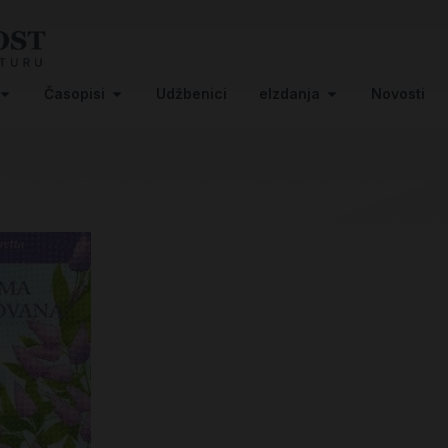
Časopisi
Udžbenici
eIzdanja
Novosti