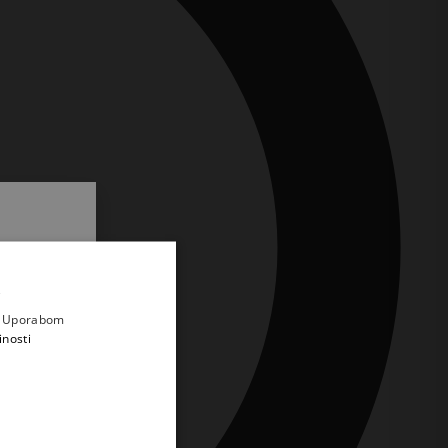
.
i prvi
e
a. Uporabom
inosti