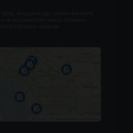
iblija, liturgijske knjige, crkveni dokumenti,
ova te šest periodičkih izdanja Kršćanska
omičući kršćanske vrjednote.
Leaflet
|
© OpenStreetMap contributors