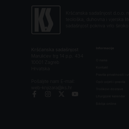
Kršćanska sadašnjost d.o.o. naj
teološka, duhovna i vjerska li
sadašnjost pokriva vrlo širok
Informacije
Kršćanska sadašnjost
Marulićev trg 14 p.p. 434
O nama
10001 Zagreb
Kontakt
Hrvatska
Pravila privatnosti i u
Pošaljite nam E-mail:
Opći uvjeti i pravila
web-knjizara@ks.hr
Troškovi dostave
Liturgijski kalendar
Biblija online