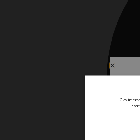
Kršćanin i svijet
Liturgija, kateheza i pastoral
Liturgija, pastoral i kateheza
Ljetna preporuka knjiga
Ljetna priča Kršćanske sadašnjosti
Nekategorizirane
Obitelj, djeca i mladi
Povijest i teologija
Prva pričest i krizma
Ova intern
inter
Teologija
Teologija i povijest
Tjedan Laudato-si'