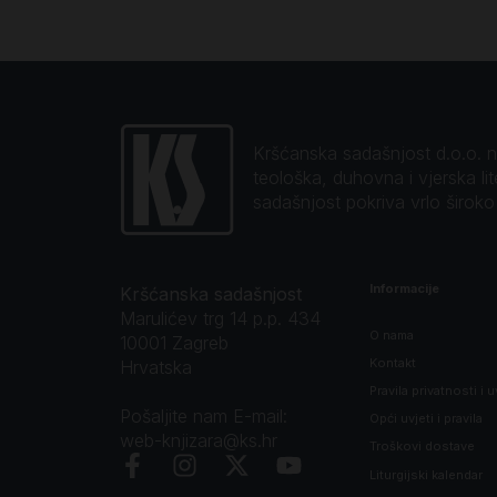
Kršćanska sadašnjost d.o.o. naj
teološka, duhovna i vjerska li
sadašnjost pokriva vrlo širok
Informacije
Kršćanska sadašnjost
Marulićev trg 14 p.p. 434
O nama
10001 Zagreb
Kontakt
Hrvatska
Pravila privatnosti i u
Pošaljite nam E-mail:
Opći uvjeti i pravila
web-knjizara@ks.hr
Troškovi dostave
Liturgijski kalendar