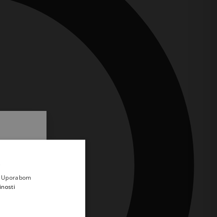
.
i prvi
e
a. Uporabom
inosti