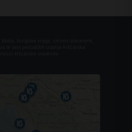
iblija, liturgijske knjige, crkveni dokumenti,
ova te šest periodičkih izdanja Kršćanska
omičući kršćanske vrjednote.