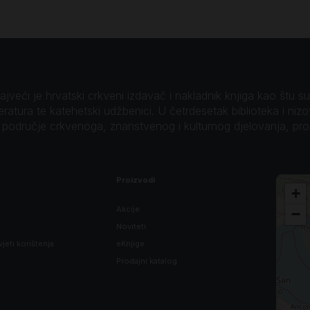
veći je hrvatski crkveni izdavač i nakladnik knjiga kao štu su B
teratura te katehetski udžbenici. U četrdesetak biblioteka i niz
o područje crkvenoga, znanstvenog i kulturnog djelovanja, pr
Proizvodi
+
Akcije
−
Noviteti
vjeti korištenja
eKnjige
Prodajni katalog