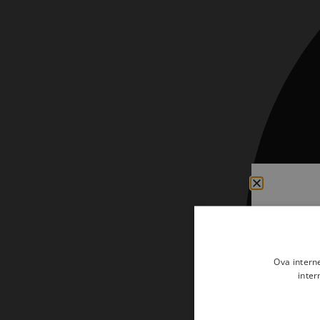
Kršćanin i svijet
Liturgija, kateheza i pastoral
Liturgija, pastoral i kateheza
Ljetna preporuka knjiga
Ljetna priča Kršćanske sadašnjosti
Nekategorizirane
Obitelj, djeca i mladi
Povijest i teologija
Prva pričest i krizma
Teologija
Ova intern
Teologija i povijest
inter
Tjedan Laudato-si'