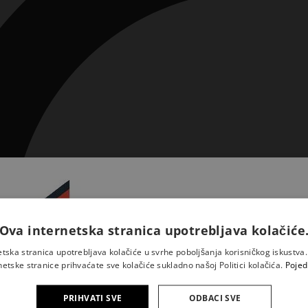
Ova internetska stranica upotrebljava kolačiće
Prijavite se na naš newsletter 
saznajte novosti iz Kršćansk
etska stranica upotrebljava kolačiće u svrhe poboljšanja korisničkog iskustv
sadašnjosti
netske stranice prihvaćate sve kolačiće sukladno našoj Politici kolačića.
Pojed
PRIHVATI SVE
ODBACI SVE