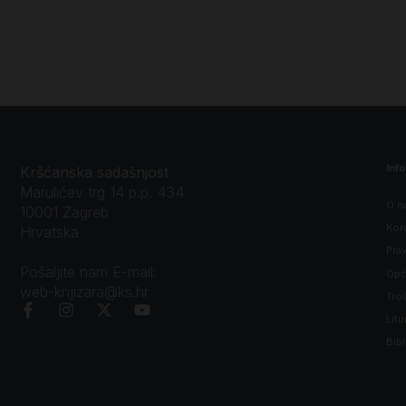
Inf
Kršćanska sadašnjost
Marulićev trg 14 p.p. 434
O n
10001 Zagreb
Kon
Hrvatska
Prav
Pošaljite nam E-mail:
Opći
web-knjizara@ks.hr
Tro
Litu
Bibl