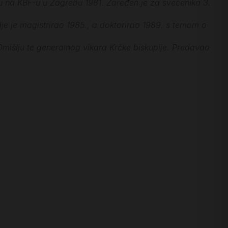
ju na KBF-u u Zagrebu 1981. Zaređen je za svećenika 3.
gdje je magistrirao 1985., a doktorirao 1989. s temom o
mišlju te generalnog vikara Krčke biskupije. Predavao