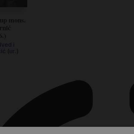
kup mons.
rnić
6.)
ved i
ić (ur.)