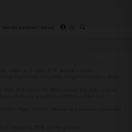
Vjerski predmeti i darovi
ik, rođen je 3. rujna 1974. godine u Rijeci.
ijest na Papinskom sveučilištu Gregoriana u Rimu 2007.
je redoviti profesor na Medicinskom fakultetu u Rijeci.
ijeci i Primorju, posebno o fašizmu i Crkvi te o
lišta u Rijeci (2020.). Aktivan je u javnom i crkvenom
je 21. listopada 1954. godine u Cresu.