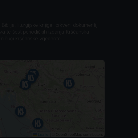
iblija, liturgijske knjige, crkveni dokumenti,
ova te šest periodičkih izdanja Kršćanska
omičući kršćanske vrjednote.
Leaflet
|
© OpenStreetMap contributors