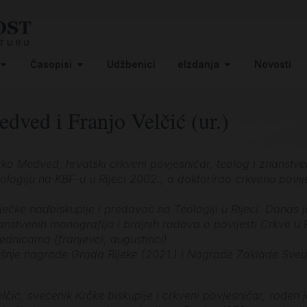
Časopisi
Udžbenici
eIzdanja
Novosti
ved i Franjo Velčić (ur.)
rko Medved, hrvatski crkveni povjesničar, teolog i znanstven
eologiju na KBF-u u Rijeci 2002., a doktorirao crkvenu pov
iječke nadbiskupije i predavač na Teologiji u Rijeci. Danas 
anstvenih monografija i brojnih radova o povijesti Crkve u R
ednicama (franjevci, augustinci).
išnje nagrade Grada Rijeke (2021.) i Nagrade Zaklade Sveuči
elčić, svećenik Krčke biskupije i crkveni povjesničar, rođen 