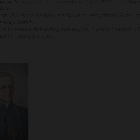
nju školu za spremanje svećenika u Pazinu 1973., a teologi
dine.
 studij crkvene povijesti završio je na Gregoriani u Rimu, 
toniju Sintichu.
be kancelara Biskupskog ordinarijata, župnika i dekana u O
est na Teologiji u Rijeci.