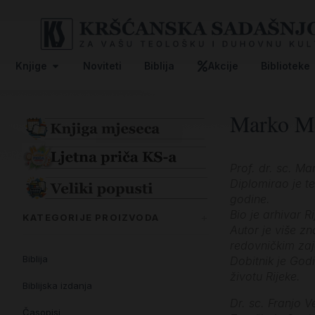
Knjige
Noviteti
Biblija
Akcije
Biblioteke
Marko Med
Prof. dr. sc. Ma
Diplomirao je t
godine.
Bio je arhivar R
KATEGORIJE PROIZVODA
Autor je više zn
redovničkim zaj
Biblija
Dobitnik je God
životu Rijeke.
Biblijska izdanja
Dr. sc. Franjo V
Časopisi