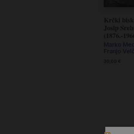
Kršćanin i svijet
Liturgija, kateheza i pastoral
Krčki bis
Liturgija, pastoral i kateheza
Josip Sreb
(1876.-196
Ljetna preporuka knjiga
Marko Med
Ljetna priča Kršćanske sadašnjosti
Franjo Velč
Nekategorizirane
30,00
€
Obitelj, djeca i mladi
Povijest i teologija
Prva pričest i krizma
Teologija
Teologija i povijest
Tjedan Laudato-si'