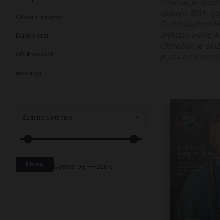
Završio je Sred
svibnja 1981. go
Crkva i društvo
Poslijediplomski
biskupu Ivanu An
Duhovnost
Obnašao je služ
eDuhovnost
je crkvenu povij
eIzdanja
eKnjiževnost
Enciklopedija i posebna izdanja
Enciklopedije i posebna izdanja
eTeologija i povijest
Filtriraj
Knjiga svima i svuda
Cijena:
—
0 €
220 €
Knjige drugih nakladnika
Književnost