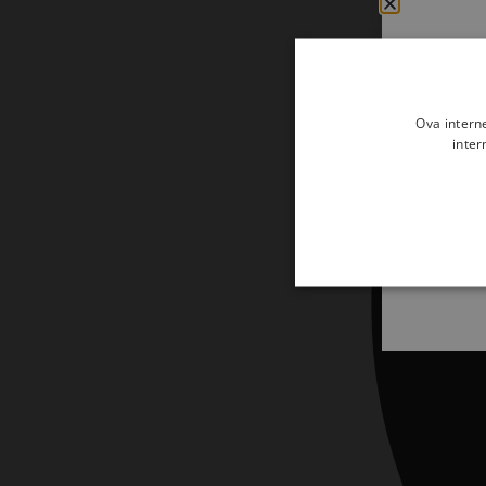
Udžbenici
Veliki popusti
Vjerski predmeti i darovi
Ova intern
inter