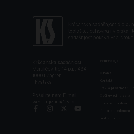
Kršćanska sadašnjost d.o.o. naj
teološka, duhovna i vjerska li
sadašnjost pokriva vrlo širok
Informacije
Kršćanska sadašnjost
Marulićev trg 14 p.p. 434
O nama
10001 Zagreb
Kontakt
Hrvatska
Pravila privatnosti i u
Pošaljite nam E-mail:
Opći uvjeti i pravila
web-knjizara@ks.hr
Troškovi dostave
Liturgijski kalendar
Biblija online