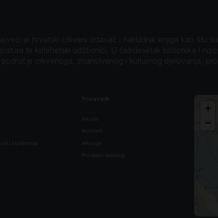
veći je hrvatski crkveni izdavač i nakladnik knjiga kao štu su B
teratura te katehetski udžbenici. U četrdesetak biblioteka i niz
o područje crkvenoga, znanstvenog i kulturnog djelovanja, pr
Proizvodi
+
Akcije
−
Noviteti
vjeti korištenja
eKnjige
Prodajni katalog