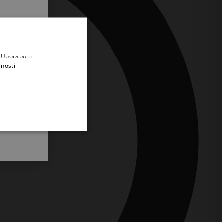
.
i prvi
e
a. Uporabom
inosti