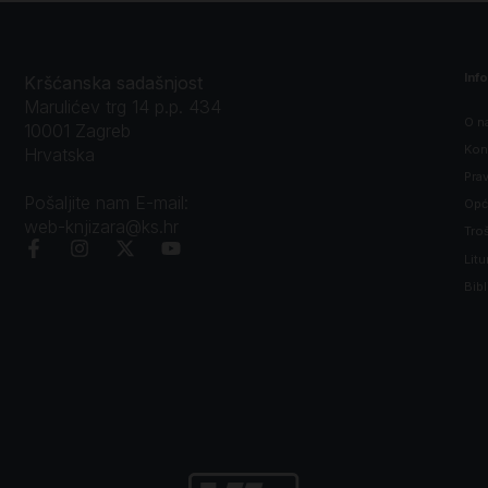
Inf
Kršćanska sadašnjost
Marulićev trg 14 p.p. 434
O n
10001 Zagreb
Kon
Hrvatska
Prav
Pošaljite nam E-mail:
Opći
web-knjizara@ks.hr
Tro
Litu
Bibl