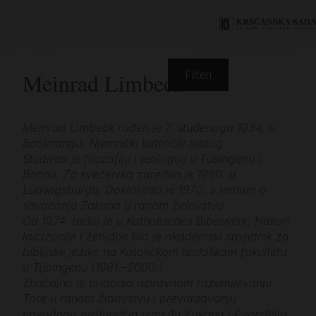
Meinrad Limbeck
Filteri
Meinrad Limbeck rođen je 7. studenoga 1934. u
Backnangu. Njemački katolički teolog.
Studirao je filozofiju i teologiju u Tübingenu i
Bonnu. Za svećenika zaređen je 1960. u
Ludwigsburgu. Doktorirao je 1970. s temom o
shvaćanju Zakona u ranom židovstvu.
Od 1974. radio je u Katholisches Bibelwerk. Nakon
laicizacije i ženidbe bio je akademski savjetnik za
biblijske jezike na Katoličkom teološkom fakultetu
u Tübingenu (1981.–2000.).
Značajno je pridonio ispravnom razumijevanju
Tore u ranom židovstvu i prevladavanju
navodnog proturječja između Zakona i Evanđelja.