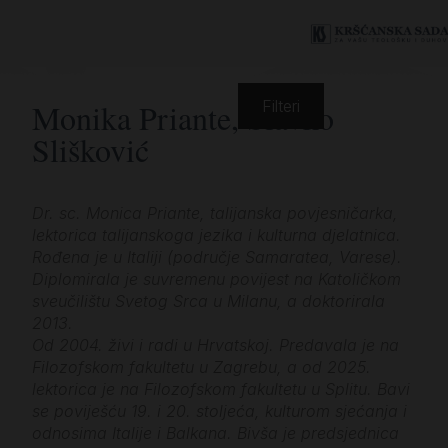
Monika Priante, Slavko
Filteri
Slišković
Dr. sc. Monica Priante, talijanska povjesničarka,
lektorica talijanskoga jezika i kulturna djelatnica.
Rođena je u Italiji (područje Samaratea, Varese).
Diplomirala je suvremenu povijest na Katoličkom
sveučilištu Svetog Srca u Milanu, a doktorirala
2013.
Od 2004. živi i radi u Hrvatskoj. Predavala je na
Filozofskom fakultetu u Zagrebu, a od 2025.
lektorica je na Filozofskom fakultetu u Splitu. Bavi
se poviješću 19. i 20. stoljeća, kulturom sjećanja i
odnosima Italije i Balkana. Bivša je predsjednica