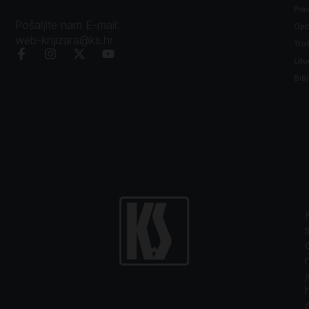
Prav
Pošaljite nam E-mail:
Opći
web-knjizara@ks.hr
Tro
Litu
Bibl