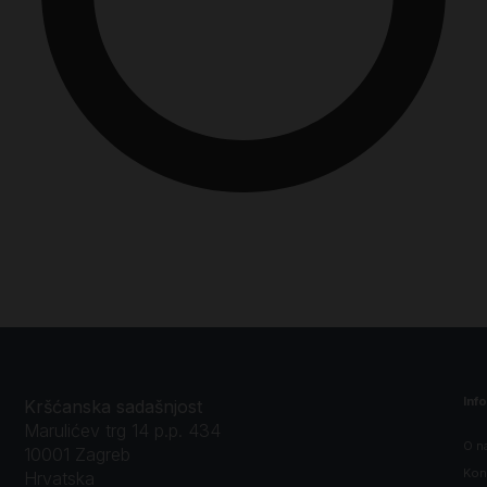
Inf
Kršćanska sadašnjost
Marulićev trg 14 p.p. 434
O n
10001 Zagreb
Kon
Hrvatska