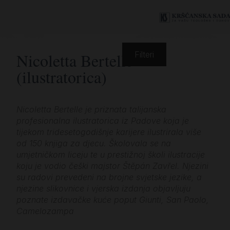
Nicoletta Bertelle
Filteri
(ilustratorica)
Nicoletta Bertelle je priznata talijanska
profesionalna ilustratorica iz Padove koja je
tijekom tridesetogodišnje karijere ilustrirala više
od 150 knjiga za djecu. Školovala se na
umjetničkom liceju te u prestižnoj školi ilustracije
koju je vodio češki majstor Štěpán Zavřel. Njezini
su radovi prevedeni na brojne svjetske jezike, a
njezine slikovnice i vjerska izdanja objavljuju
poznate izdavačke kuće poput Giunti, San Paolo,
Camelozampa