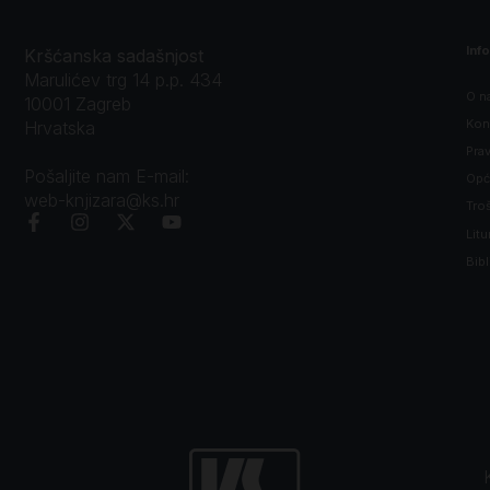
Inf
Kršćanska sadašnjost
Marulićev trg 14 p.p. 434
O n
10001 Zagreb
Kon
Hrvatska
Prav
Pošaljite nam E-mail:
Opći
web-knjizara@ks.hr
Tro
Litu
Bibl