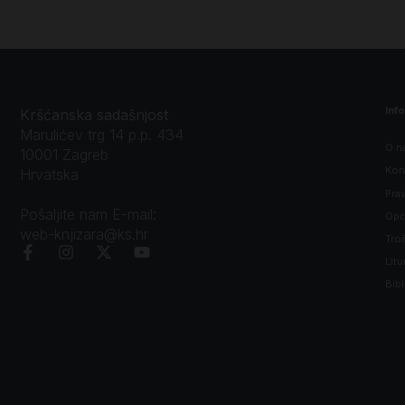
Inf
Kršćanska sadašnjost
Marulićev trg 14 p.p. 434
O n
10001 Zagreb
Kon
Hrvatska
Prav
Pošaljite nam E-mail:
Opći
web-knjizara@ks.hr
Tro
Litu
Bibl