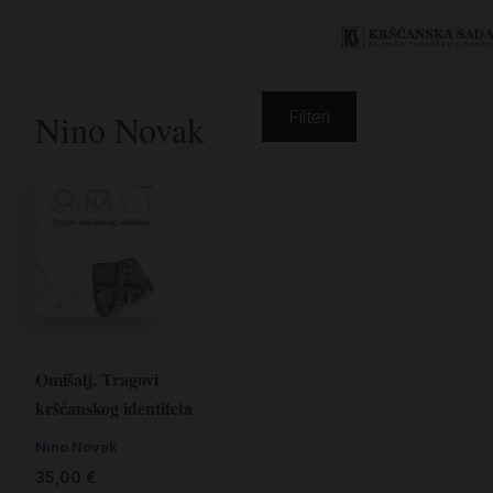
Nino Novak
Filteri
Omišalj. Tragovi
kršćanskog identiteta
Nino Novak
35,00
€