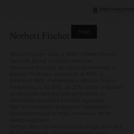
Norbert Fischer
Filteri
Norbert Fischer rođen je 1947. u Nieder-Weiselu.
Njemački filozof i profesor emeritus.
Studirao je filozofiju, teologiju i germanistiku u
Mainzu i Freiburgu. Doktorirao je 1978., a
habilitirao 1985. Predavao je u Mainzu, Trieru i
Paderbornu, a od 1995. do 2013. držao je katedru
za filozofska temeljna pitanja teologije na
Katoličkom sveučilištu Eichstätt-Ingolstadt.
Bavi se filozofskom teologijom, metafizikom,
filozofijom religije te mišlju Immanuela Kanta i
svetog Augustina.
Važnija djela: Die philosophische Frage nach Gott,
Kants Metaphysik und Religionsphilosophie i