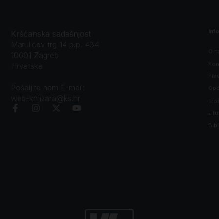
Inf
Kršćanska sadašnjost
Marulićev trg 14 p.p. 434
O n
10001 Zagreb
Kon
Hrvatska
Prav
Pošaljite nam E-mail:
Opći
web-knjizara@ks.hr
Tro
Litu
Bibl