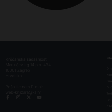
Inf
Kršćanska sadašnjost
Marulićev trg 14 p.p. 434
O n
10001 Zagreb
Kon
Hrvatska
Prav
Pošaljite nam E-mail:
Opći
web-knjizara@ks.hr
Tro
Litu
Bibl