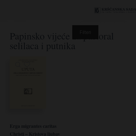
Papinsko vijeće za pastoral
Filteri
selilaca i putnika
Erga migrantes caritas
Christi – Kristova ljubav